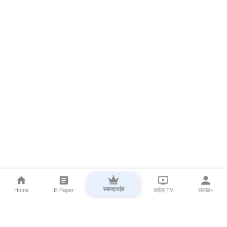
सबस्क्राईब
Home
E-Paper
लाईव्ह TV
सकाळ+