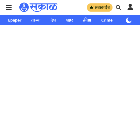
सबस्क्राईब
Epaper
ताज्या
देश
शहर
क्रीडा
Crime
साप्ताहिक