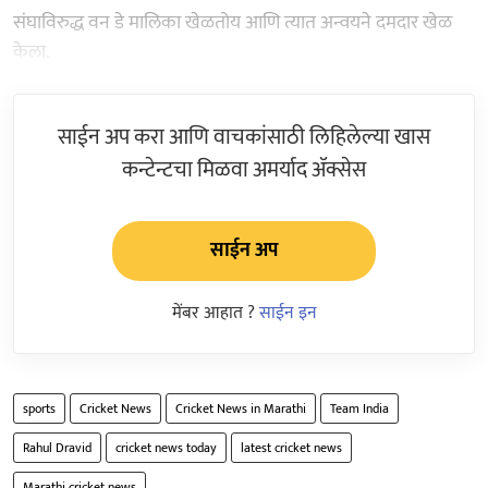
संघाविरुद्ध वन डे मालिका खेळतोय आणि त्यात अन्वयने दमदार खेळ
केला.
साईन अप करा आणि वाचकांसाठी लिहिलेल्या खास
कन्टेन्टचा मिळवा अमर्याद ॲक्सेस
साईन अप
मेंबर आहात ?
साईन इन
sports
Cricket News
Cricket News in Marathi
Team India
Rahul Dravid
cricket news today
latest cricket news
Marathi cricket news