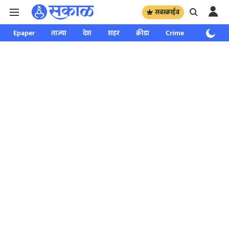
सबस्क्राईब
Epaper
ताज्या
देश
शहर
क्रीडा
Crime
साप्ताहिक