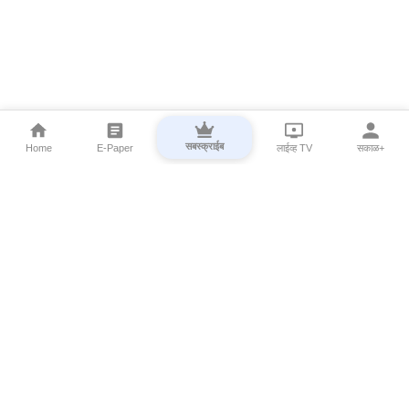
सबस्क्राईब
Home
E-Paper
लाईव्ह TV
सकाळ+
⌄
Marathi News
⌄
About Esakal