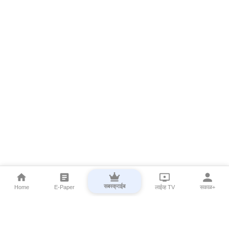
सबस्क्राईब
Home
E-Paper
लाईव्ह TV
सकाळ+