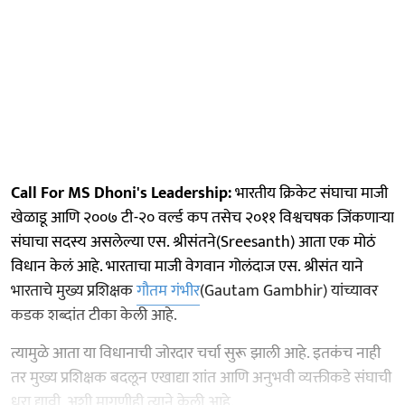
Call For MS Dhoni's Leadership:
भारतीय क्रिकेट संघाचा माजी
खेळाडू आणि २००७ टी-२० वर्ल्ड कप तसेच २०११ विश्वचषक जिंकणाऱ्या
संघाचा सदस्य असलेल्या एस. श्रीसंतने(Sreesanth) आता एक मोठं
विधान केलं आहे. भारताचा माजी वेगवान गोलंदाज एस. श्रीसंत याने
भारताचे मुख्य प्रशिक्षक
गौतम गंभीर
(Gautam Gambhir) यांच्यावर
कडक शब्दांत टीका केली आहे.
त्यामुळे आता या विधानाची जोरदार चर्चा सुरू झाली आहे. इतकंच नाही
तर मुख्य प्रशिक्षक बदलून एखाद्या शांत आणि अनुभवी व्यक्तीकडे संघाची
धुरा द्यावी, अशी मागणीही त्याने केली आहे.