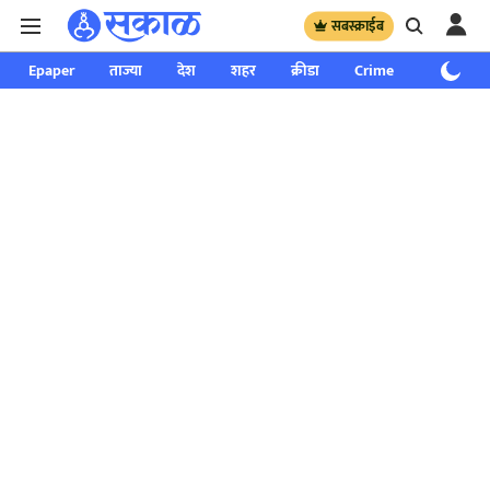
सबस्क्राईब
Epaper
ताज्या
देश
शहर
क्रीडा
Crime
साप्ताहिक