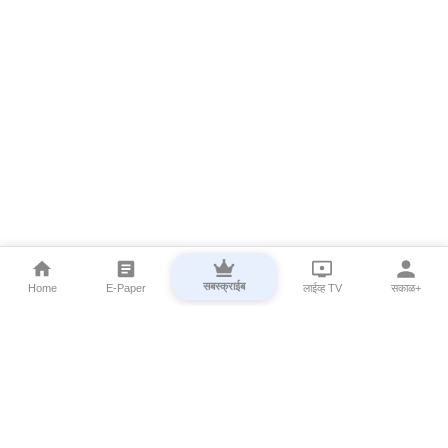
सबस्क्राईब
Home
E-Paper
लाईव्ह TV
सकाळ+