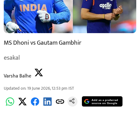
MS Dhoni vs Gautam Gambhir
esakal
Varsha Balhe
Updated on
:
19 June 2026, 12:53 pm
IST
Add as a preferred
source on Google