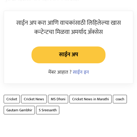
साईन अप करा आणि वाचकांसाठी लिहिलेल्या खास
कन्टेन्टचा मिळवा अमर्याद ॲक्सेस
साईन अप
मेंबर आहात ?
साईन इन
Cricket
Cricket News
MS Dhoni
Cricket News in Marathi
coach
Gautam Gambhir
S Sreesanth