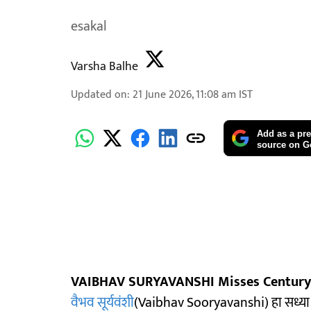
esakal
Varsha Balhe
Updated on
:
21 June 2026, 11:08 am
IST
Add as a pre
source on G
VAIBHAV SURYAVANSHI Misses Century B
वैभव सूर्यवंशी
(Vaibhav Sooryavanshi) हा सध्या 