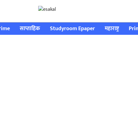
rime
साप्ताहिक
Studyroom Epaper
महाराष्ट्र
Pri