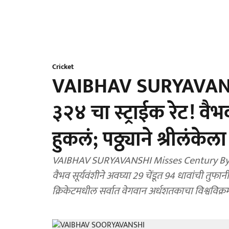
Cricket
VAIBHAV SURYAVANSHI
३२४ चा स्ट्राईक रेट! वै
हुकलं; पठ्ठ्याने श्रीलंके
VAIBHAV SURYAVANSHI Misses Century By Just 
वैभव सूर्यवंशीने अवघ्या 29 चेंडूत 94 धावांची तुफा
क्रिकेटमधील सर्वात वेगवान अर्धशतकाचा विश्वविक्