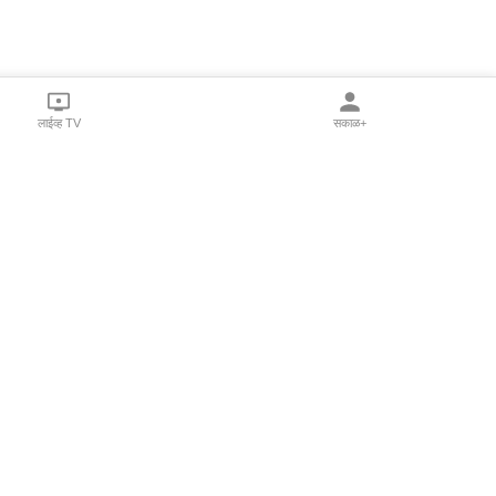
लाईव्ह TV
सकाळ+
l Programs
Print Products
Sakal Saptahik