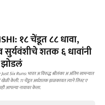
: १८ चेंडूत ८८ धावा,
भव सुर्यवंशीचे शतक ६ धावांनी
ला झोडलं
Six Runs: भारत अ विरुद्ध श्रीलंका अ अंतिम सामन्यात
नी खेळी केली. 11 चेंडूत अर्धशतक झळकावत त्याने लिस्ट ए
रमही आपल्या नावावर केला.