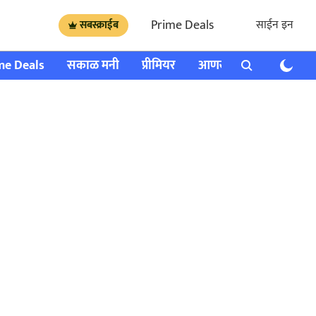
Prime Deals
साईन इन
सबस्क्राईब
me Deals
सकाळ मनी
प्रीमियर
आणखी
राशी भविष्य