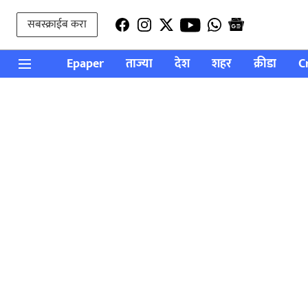
सबस्क्राईब करा
Epaper
ताज्या
देश
शहर
क्रीडा
C