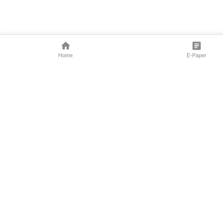
Home
E-Paper
Follow Us
Marathi News
Maharashtra N