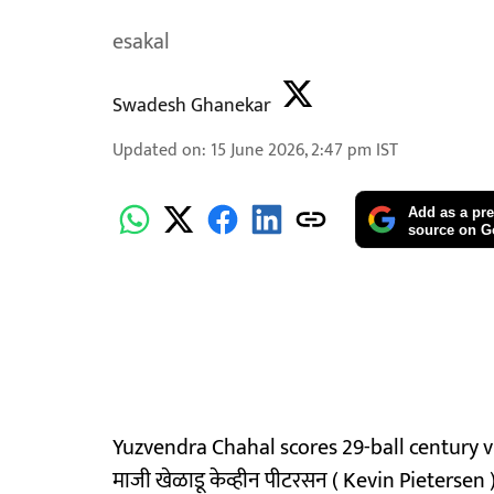
esakal
Swadesh Ghanekar
Updated on
:
15 June 2026, 2:47 pm
IST
Add as a pre
source on G
Yuzvendra Chahal scores 29-ball century video
माजी खेळाडू केव्हीन पीटरसन ( Kevin Pietersen )ने