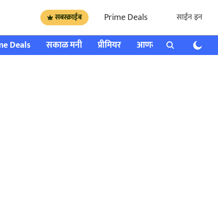
Prime Deals
साईन इन
सबस्क्राईब
me Deals
सकाळ मनी
प्रीमियर
आणखी
राशी भविष्य