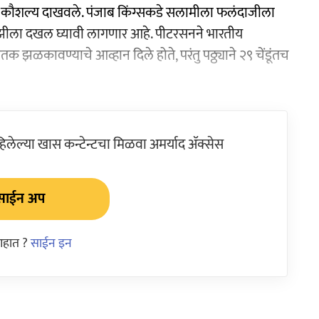
कौशल्य दाखवले. पंजाब किंग्सकडे सलामीला फलंदाजीला
यझीला दखल घ्यावी लागणार आहे. पीटरसनने भारतीय
तक झळकावण्याचे आव्हान दिले होते, परंतु पठ्ठ्याने २९ चेंडूंतच
ेल्या खास कन्टेन्टचा मिळवा अमर्याद ॲक्सेस
साईन अप
आहात ?
साईन इन