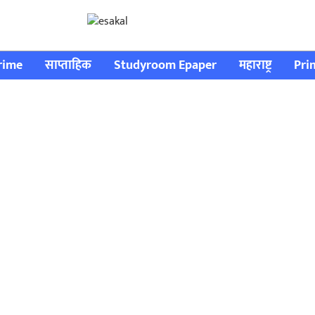
rime
साप्ताहिक
Studyroom Epaper
महाराष्ट्र
Pri