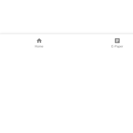
Home
E-Paper
Follow Us
Marathi News