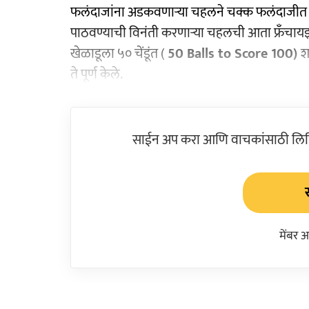
फलंदाजांना अडकवणाऱ्या चहलने चक्क फलंदाजीत 
पाठवण्याची विनंती करणाऱ्या चहलची आता फ्रँचा
खेळाडूला ५० चेंडूंत (
50 Balls to Score 100)
श
ते पूर्ण केले.
साईन अप करा आणि वाचकांसाठी लिहिल
मेंबर 