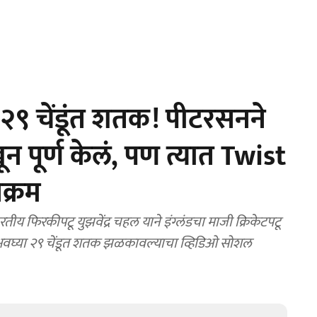
 २९ चेंडूंत शतक! पीटरसनने
खून पूर्ण केलं, पण त्यात Twist
क्रम
 फिरकीपटू युझवेंद्र चहल याने इंग्लंडचा माजी क्रिकेटपटू
 अवघ्या २९ चेंडूत शतक झळकावल्याचा व्हिडिओ सोशल