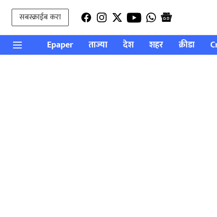
सबस्क्राईब करा
Epaper
ताज्या
देश
शहर
क्रीडा
C