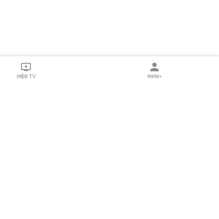
लाईव्ह TV
सकाळ+
l Programs
Print Products