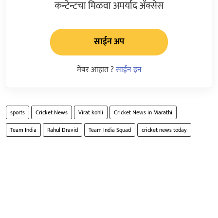
कन्टेन्टचा मिळवा अमर्याद ॲक्सेस
साईन अप
मेंबर आहात ?
साईन इन
sports
Cricket News
Virat kohli
Cricket News in Marathi
Team India
Rahul Dravid
Team India Squad
cricket news today