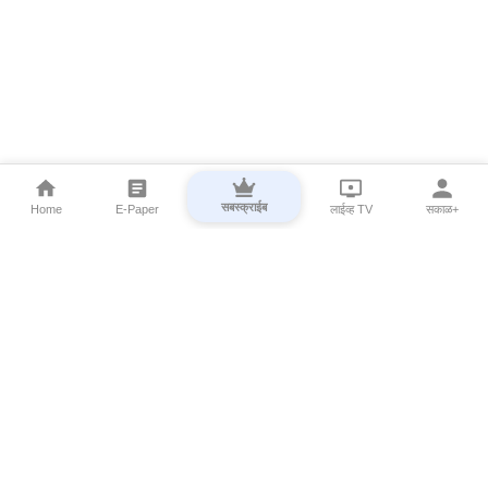
सबस्क्राईब
Home
E-Paper
लाईव्ह TV
सकाळ+
⌄
Marathi News
⌄
About Esakal