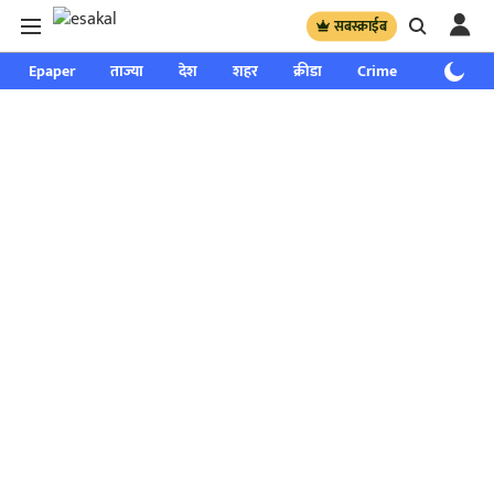
सबस्क्राईब
Epaper
ताज्या
देश
शहर
क्रीडा
Crime
साप्ताहिक