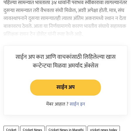
पहिल्या सामन्यात भारताला ३४ धावांनी पराभव स्वीकारावा लागल्यानंतर
दुसऱ्या सामन्यात तरी वैभवला संधी मिळेल, अशी अपेक्षा होती. मात्र, संघ
व्यवस्थापनाने दुसऱ्या सामन्यातही त्याला अंतिम अकरामध्ये स्थान न देता
बाकावरच ठेवले. आता या निर्णयामागचे कारण भारतीय संघाचे सहाय्यक
प्रशिक्षक रायन टेन डोशेट यांनी स्पष्ट केले आहे.
साईन अप करा आणि वाचकांसाठी लिहिलेल्या खास
कन्टेन्टचा मिळवा अमर्याद ॲक्सेस
साईन अप
मेंबर आहात ?
साईन इन
Cricket
Cricket News
Cricket News in Marathi
cricket news today