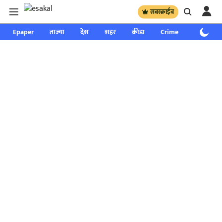
सबस्क्राईब
Epaper
ताज्या
देश
शहर
क्रीडा
Crime
साप्ताहिक