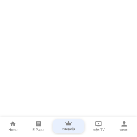
सबस्क्राईब
Home
E-Paper
लाईव्ह TV
सकाळ+