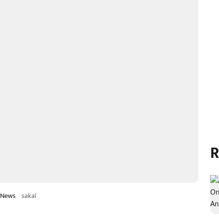
R
i News
sakal