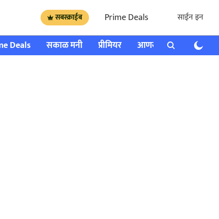
Prime Deals
साईन इन
सबस्क्राईब
me Deals
सकाळ मनी
प्रीमियर
आणखी
राशी भविष्य