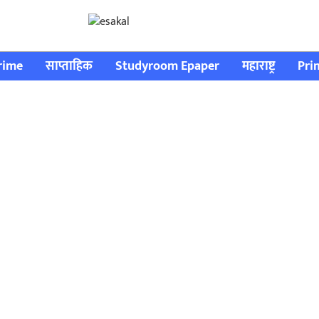
rime
साप्ताहिक
Studyroom Epaper
महाराष्ट्र
Pri