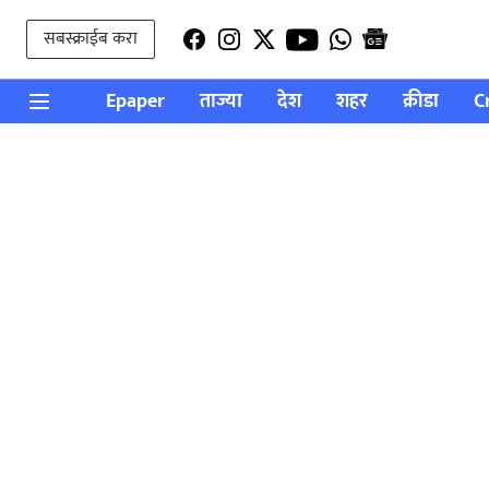
सबस्क्राईब करा
Epaper
ताज्या
देश
शहर
क्रीडा
C