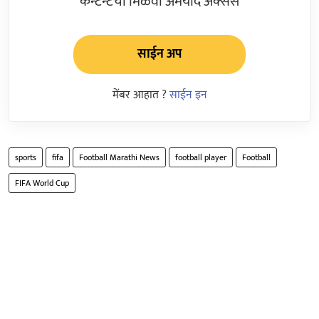
कन्टेन्टचा मिळवा अमर्याद ॲक्सेस
साईन अप
मेंबर आहात ?
साईन इन
sports
fifa
Football Marathi News
football player
Football
FIFA World Cup