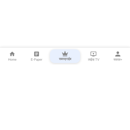
सबस्क्राईब
Home
E-Paper
लाईव्ह TV
सकाळ+
⌄
Marathi News