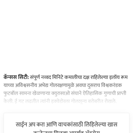
कॅन्सस सिटी:
संपूर्ण नव्वद मिनिटे कमालीचा दक्ष राहिलेल्या इलॉय रूम
याच्या अविश्वसनीय अभेद्य गोलरक्षणामुळे अवघा दुसराच विश्वकरंडक
फुटबॉल सामना खेळणाऱ्या क्युरासाओ संघाने ऐतिहासिक गुणाची प्राप्ती
केली. ई गट लढतीत त्यांनी इक्वेडोरला गोलशून्य बरोबरीत रोखले.
साईन अप करा आणि वाचकांसाठी लिहिलेल्या खास