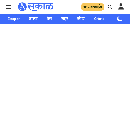
सबस्क्राईब
Epaper
ताज्या
देश
शहर
क्रीडा
Crime
साप्ताहिक