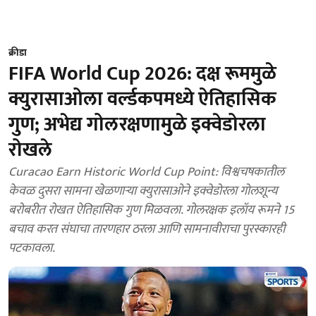
क्रीडा
FIFA World Cup 2026: दक्ष रूममुळे
क्युरासाओला वर्ल्डकपमध्ये ऐतिहासिक
गुण; अभेद्य गोलरक्षणामुळे इक्वेडोरला
रोखले
Curacao Earn Historic World Cup Point: विश्वचषकातील
केवळ दुसरा सामना खेळणाऱ्या क्युरासाओने इक्वेडोरला गोलशून्य
बरोबरीत रोखत ऐतिहासिक गुण मिळवला. गोलरक्षक इलॉय रूमने 15
बचाव करत संघाचा तारणहार ठरला आणि सामनावीराचा पुरस्कारही
पटकावला.