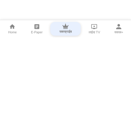
सबस्क्राईब
Home
E-Paper
लाईव्ह TV
सकाळ+
⌄
Marathi News
⌄
About Esakal
⌄
Digital Products
⌄
Sakal Programs