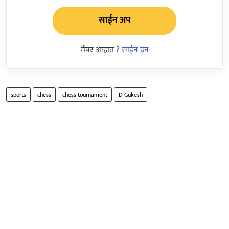
साईन अप
मेंबर आहात ?
साईन इन
sports
chess
chess tournament
D Gukesh