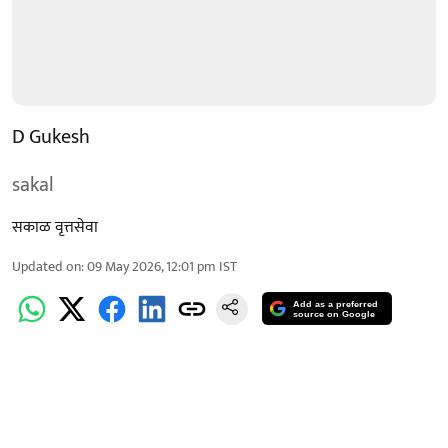
D Gukesh
sakal
सकाळ वृत्तसेवा
Updated on
:
09 May 2026, 12:01 pm
IST
Add as a preferred
source on Google