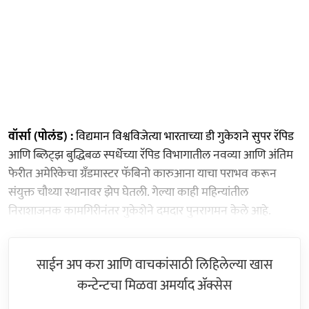
वॉर्सा (पोलंड) :
विद्यमान विश्वविजेत्या भारताच्या डी गुकेशने सुपर रॅपिड
आणि ब्लिट्झ बुद्धिबळ स्पर्धेच्या रॅपिड विभागातील नवव्या आणि अंतिम
फेरीत अमेरिकेचा ग्रँडमास्टर फॅबिनो कारुआना याचा पराभव करून
संयुक्त चौथ्या स्थानावर झेप घेतली. गेल्या काही महिन्यांतील
निराशाजनक कामगिरीनंतर गुकेशेने दमदार पुनरागमन केले आहे.
साईन अप करा आणि वाचकांसाठी लिहिलेल्या खास
कन्टेन्टचा मिळवा अमर्याद ॲक्सेस