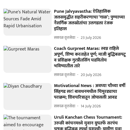
Pune Jalvyavastha: ऐतिहासिक
जलसमृद्धीत शहरीकरणाचा ‘गाळ’; पुण्याच्या
नैसर्गिक जलस्रोतांचा उलगडला रंजक
इतिहास
सकाळ वृत्तसेवा
23 July 2026
Coach Gurpreet Maras: स्वप्न राहिले
अपूर्ण, शिष्य करताहेत पूर्ण; माजी बुद्धिबळपटू
व प्रशिक्षक गुरप्रीतसिंग घडवितोय
भविष्यातील तारे
सकाळ वृत्तसेवा
20 July 2026
Motivational News : अवघ्या चौथ्या वर्षी
सिंहगड सर! बावधनमधील चिमुरड्याचा
पराक्रम; शिवचरित्रातून जोपासली आवड
सकाळ वृत्तसेवा
14 July 2026
Uruli Kanchan Chess Tournament:
उरुळी कांचनमध्ये युवान ग्रुपतर्फे सरपंच
चषक बुद्धिबळ स्पर्धा यशस्वी; ग्रामीण युवा