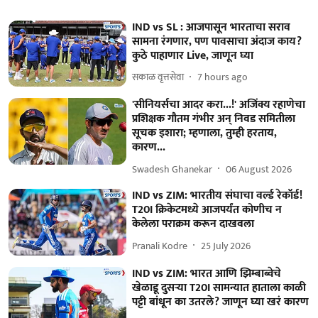
IND vs SL : आजपासून भारताचा सराव
सामना रंगणार, पण पावसाचा अंदाज काय?
कुठे पाहाणार Live, जाणून घ्या
सकाळ वृत्तसेवा
7 hours ago
'सीनियर्सचा आदर करा...!' अजिंक्य रहाणेचा
प्रशिक्षक गौतम गंभीर अन् निवड समितीला
सूचक इशारा; म्हणाला, तुम्ही हरताय,
कारण...
Swadesh Ghanekar
06 August 2026
IND vs ZIM: भारतीय संघाचा वर्ल्ड रेकॉर्ड!
T20I क्रिकेटमध्ये आजपर्यंत कोणीच न
केलेला पराक्रम करून दाखवला
Pranali Kodre
25 July 2026
IND vs ZIM: भारत आणि झिम्बाब्वेचे
खेळाडू दुसऱ्या T20I सामन्यात हाताला काळी
पट्टी बांधून का उतरले? जाणून घ्या खरं कारण