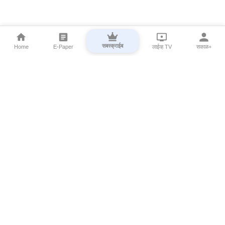
सबस्क्राईब
Home
E-Paper
लाईव्ह TV
सकाळ+
⌄
Marathi News
⌄
About Esakal
⌄
Digital Products
⌄