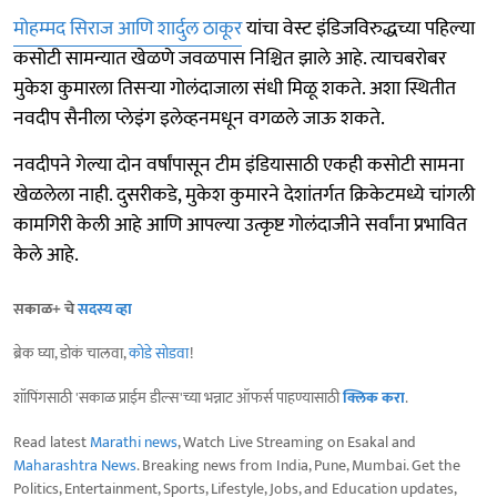
मोहम्मद सिराज आणि शार्दुल ठाकूर
यांचा वेस्ट इंडिजविरुद्धच्या पहिल्या
कसोटी सामन्यात खेळणे जवळपास निश्चित झाले आहे. त्याचबरोबर
मुकेश कुमारला तिसऱ्या गोलंदाजाला संधी मिळू शकते. अशा स्थितीत
नवदीप सैनीला प्लेइंग इलेव्हनमधून वगळले जाऊ शकते.
नवदीपने गेल्या दोन वर्षांपासून टीम इंडियासाठी एकही कसोटी सामना
खेळलेला नाही. दुसरीकडे, मुकेश कुमारने देशांतर्गत क्रिकेटमध्ये चांगली
कामगिरी केली आहे आणि आपल्या उत्कृष्ट गोलंदाजीने सर्वांना प्रभावित
केले आहे.
सकाळ+ चे
सदस्य व्हा
ब्रेक घ्या, डोकं चालवा,
कोडे सोडवा
!
शॉपिंगसाठी 'सकाळ प्राईम डील्स'च्या भन्नाट ऑफर्स पाहण्यासाठी
क्लिक करा
.
Read latest
Marathi news
, Watch Live Streaming on Esakal and
Maharashtra News
. Breaking news from India, Pune, Mumbai. Get the
Politics, Entertainment, Sports, Lifestyle, Jobs, and Education updates,