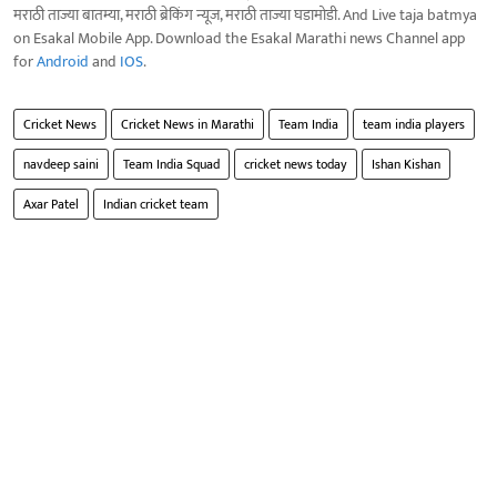
मराठी ताज्या बातम्या, मराठी ब्रेकिंग न्यूज, मराठी ताज्या घडामोडी. And Live taja batmya
on Esakal Mobile App. Download the Esakal Marathi news Channel app
for
Android
and
IOS
.
Cricket News
Cricket News in Marathi
Team India
team india players
navdeep saini
Team India Squad
cricket news today
Ishan Kishan
Axar Patel
Indian cricket team