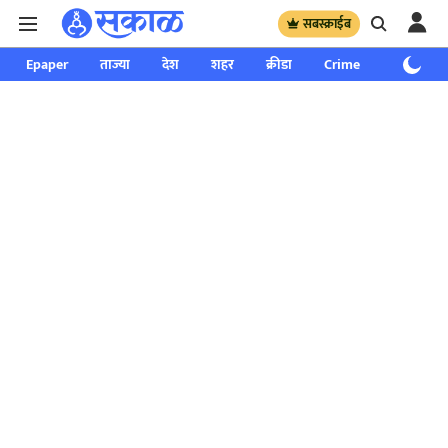
सबस्क्राईब
Epaper
ताज्या
देश
शहर
क्रीडा
Crime
साप्ताहिक