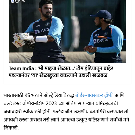
Team India : 'मी माझ्या खेळात...' टीम इंडियातून बाहेर
पडल्यानंतर 'या' खेळाडूच्या वक्तव्याने उडाली खळबळ
भारतासाठी KS भरतने ऑस्ट्रेलियाविरुद्ध
बॉर्डर-गावसकर ट्रॉफी
आणि
वर्ल्ड टेस्ट चॅम्पियनशिप 2023 च्या अंतिम सामन्यात यष्टिरक्षकाची
जबाबदारी स्वीकारली होती. फलंदाजीत लक्षणीय कामगिरी करण्यात तो
अपयशी ठरला असला तरी त्याने आपल्या उत्कृष्ट यष्टिरक्षणाने सर्वांची मने
जिंकली.