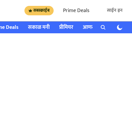
Prime Deals
साईन इन
सबस्क्राईब
me Deals
सकाळ मनी
प्रीमियर
आणखी
राशी भविष्य