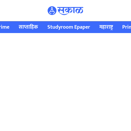
rime
साप्ताहिक
Studyroom Epaper
महाराष्ट्र
Pri