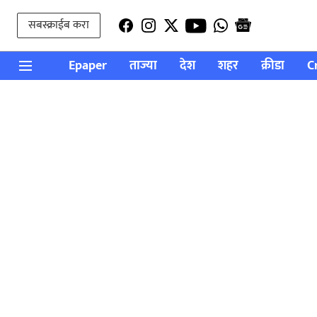
सबस्क्राईब करा
Epaper
ताज्या
देश
शहर
क्रीडा
C