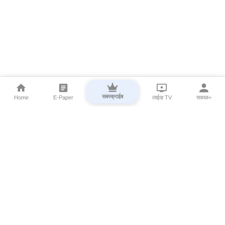
सबस्क्राईब
Home
E-Paper
लाईव्ह TV
सकाळ+
⌄
Marathi News
⌄
About Esakal