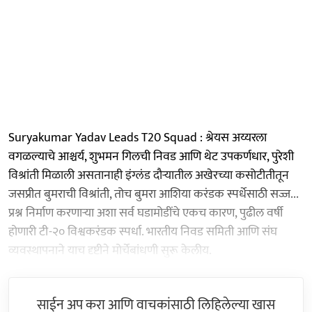
Suryakumar Yadav Leads T20 Squad : श्रेयस अय्यरला
वगळल्याचे आश्चर्य, शुभमन गिलची निवड आणि थेट उपकर्णधार, पुरेशी
विश्रांती मिळाली असतानाही इंग्लंड दौऱ्यातील अखेरच्या कसोटीतीतून
जसप्रीत बुमराची विश्रांती, तोच बुमरा आशिया करंडक स्पर्धेसाठी सज्ज...
प्रश्न निर्माण करणाऱ्या अशा सर्व घडामोडींचे एकच कारण, पुढील वर्षी
होणारी टी-२० विश्वकरंडक स्पर्धा. भारतीय निवड समिती आणि संघ
व्यवस्थापनाने याच दृष्टीने मोर्चेबांधणी सुरू केलीय.
साईन अप करा आणि वाचकांसाठी लिहिलेल्या खास