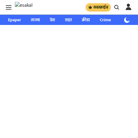
सबस्क्राईब
Epaper
ताज्या
देश
शहर
क्रीडा
Crime
साप्ताहिक