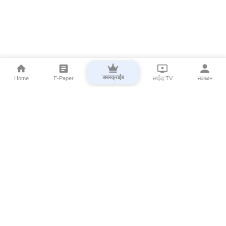
सबस्क्राईब
Home
E-Paper
लाईव्ह TV
सकाळ+
⌄
Marathi News
⌄
About Esakal
⌄
Digital Products