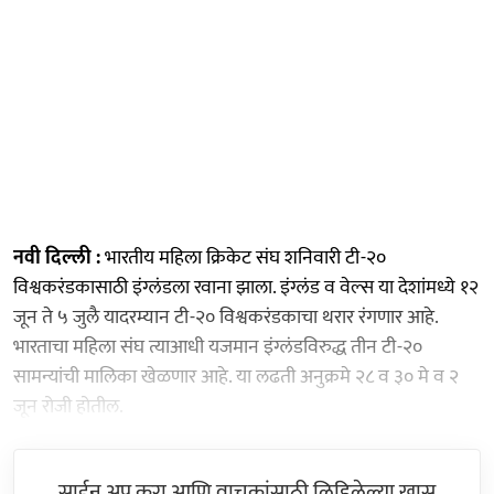
नवी दिल्ली :
भारतीय महिला क्रिकेट संघ शनिवारी टी-२०
विश्वकरंडकासाठी इंग्लंडला रवाना झाला. इंग्लंड व वेल्स या देशांमध्ये १२
जून ते ५ जुलै यादरम्यान टी-२० विश्वकरंडकाचा थरार रंगणार आहे.
भारताचा महिला संघ त्याआधी यजमान इंग्लंडविरुद्ध तीन टी-२०
सामन्यांची मालिका खेळणार आहे. या लढती अनुक्रमे २८ व ३० मे व २
जून रोजी होतील.
साईन अप करा आणि वाचकांसाठी लिहिलेल्या खास