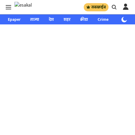
सबस्क्राईब
Epaper
ताज्या
देश
शहर
क्रीडा
Crime
साप्ताहिक