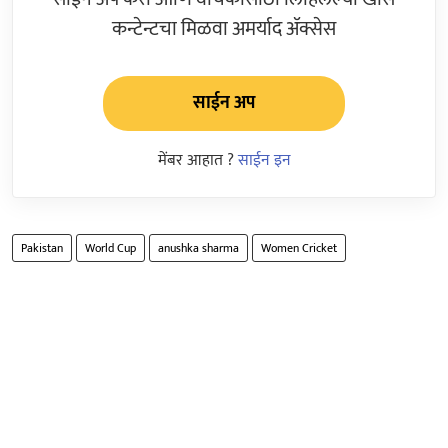
कन्टेन्टचा मिळवा अमर्याद ॲक्सेस
साईन अप
मेंबर आहात ?
साईन इन
Pakistan
World Cup
anushka sharma
Women Cricket