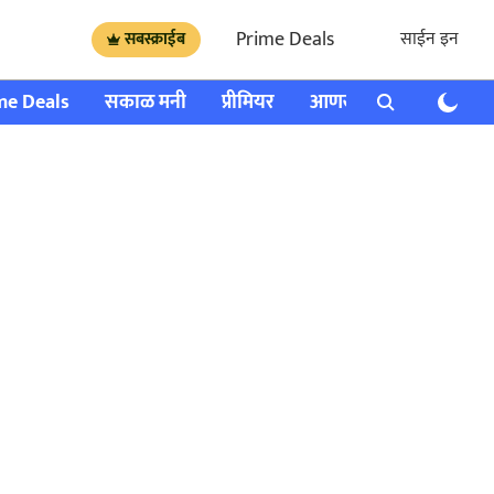
Prime Deals
साईन इन
सबस्क्राईब
me Deals
सकाळ मनी
प्रीमियर
आणखी
राशी भविष्य