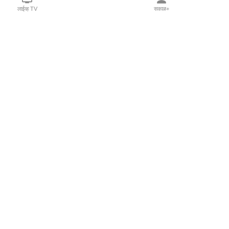
लाईव्ह TV
सकाळ+
l Programs
Print Products
Sakal Saptahik
hka
Family Doctor
 Crowdfunding
Sakal Publications
orm Pune India