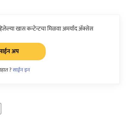
ेल्या खास कन्टेन्टचा मिळवा अमर्याद ॲक्सेस
साईन अप
आहात ?
साईन इन