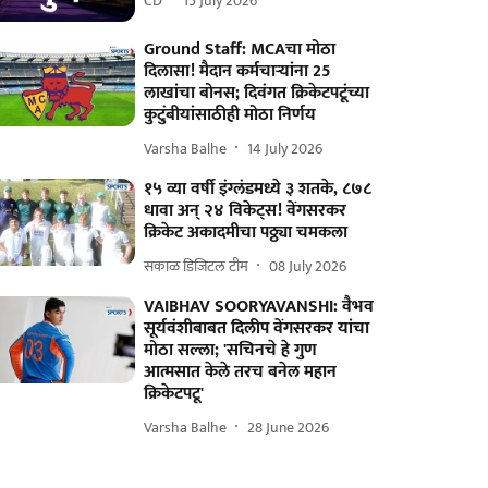
CD
15 July 2026
Ground Staff: MCAचा मोठा
दिलासा! मैदान कर्मचाऱ्यांना 25
लाखांचा बोनस; दिवंगत क्रिकेटपटूंच्या
कुटुंबीयांसाठीही मोठा निर्णय
Varsha Balhe
14 July 2026
१५ व्या वर्षी इंग्लंडमध्ये ३ शतके, ८७८
धावा अन् २४ विकेट्स! वेंगसरकर
क्रिकेट अकादमीचा पठ्ठ्या चमकला
सकाळ डिजिटल टीम
08 July 2026
VAIBHAV SOORYAVANSHI: वैभव
सूर्यवंशीबाबत दिलीप वेंगसरकर यांचा
मोठा सल्ला; 'सचिनचे हे गुण
आत्मसात केले तरच बनेल महान
क्रिकेटपटू'
Varsha Balhe
28 June 2026