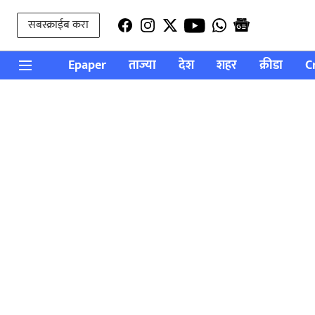
सबस्क्राईब करा
Epaper
ताज्या
देश
शहर
क्रीडा
C