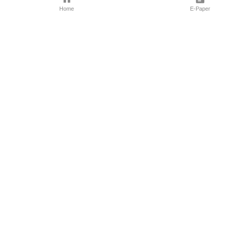
Home
E-Paper
Follow Us
Marathi News
Maharashtra N
Entertainment 
Sports News
Mumbai News