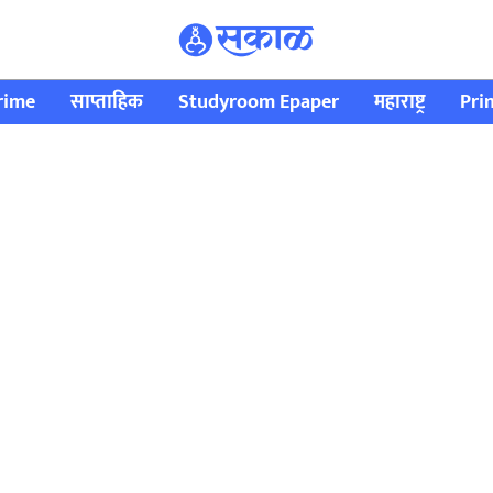
rime
साप्ताहिक
Studyroom Epaper
महाराष्ट्र
Pri