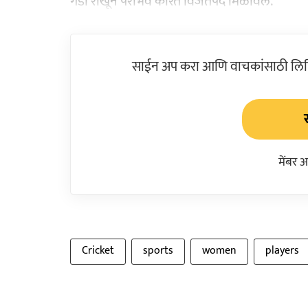
गडी राखून पराभव करित विजेतेपद मिळविले.
साईन अप करा आणि वाचकांसाठी लिहिल
मेंबर 
Cricket
sports
women
players