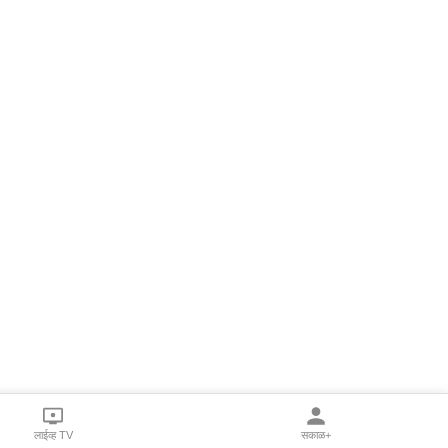
लाईव्ह TV
सकाळ+