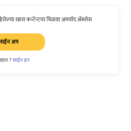
ेल्या खास कन्टेन्टचा मिळवा अमर्याद ॲक्सेस
साईन अप
आहात ?
साईन इन