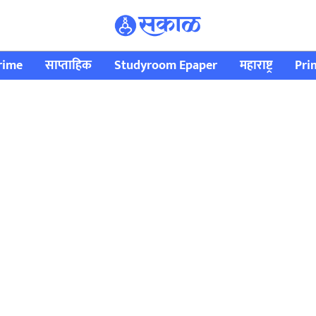
rime
साप्ताहिक
Studyroom Epaper
महाराष्ट्र
Pri