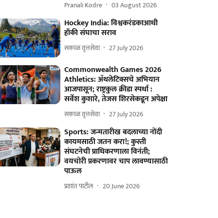
Pranali Kodre
03 August 2026
Hockey India: विश्वकरंडकाआधी
हॉकी संघाचा सराव
सकाळ वृत्तसेवा
27 July 2026
Commonwealth Games 2026
Athletics: ॲथलेटिक्सचे अभियान
आजपासून; राष्ट्रकुल क्रीडा स्पर्धा :
सर्वेश कुशारे, तेजस शिरसेकडून अपेक्षा
सकाळ वृत्तसेवा
27 July 2026
Sports: जन्मतारीख बदलाच्या नोंदी
कायमसाठी जतन करा!; कुस्ती
संघटनेची प्राधिकरणाला विनंती;
वयचोरी प्रकरणावर चाप लावण्यासाठी
पाऊल
प्रशांत पाटील
20 June 2026