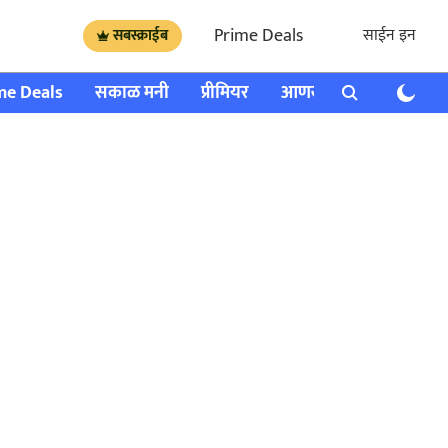
Prime Deals
साईन इन
सबस्क्राईब
me Deals
सकाळ मनी
प्रीमियर
आणखी
राशी भविष्य