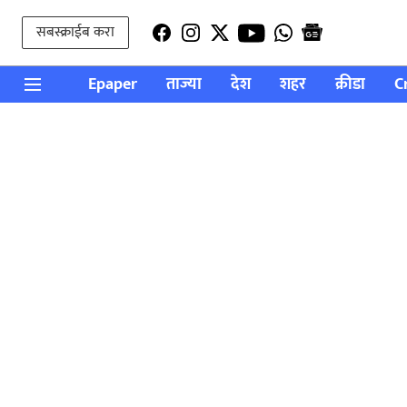
सबस्क्राईब करा
Epaper
ताज्या
देश
शहर
क्रीडा
C