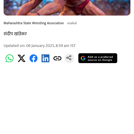
Maharashtra State Wrestling Association
esakal
संदीप खांडेकर
Updated on
:
06 January 2025, 8:59 am
IST
Add as a preferred
source on Google