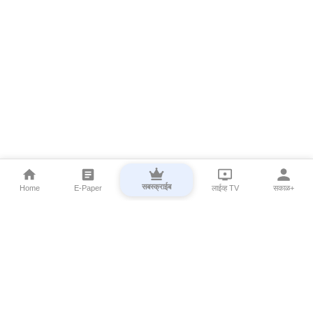
सबस्क्राईब
Home
E-Paper
लाईव्ह TV
सकाळ+