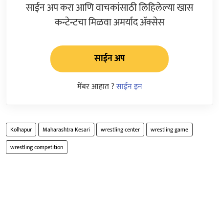
साईन अप करा आणि वाचकांसाठी लिहिलेल्या खास
कन्टेन्टचा मिळवा अमर्याद ॲक्सेस
साईन अप
मेंबर आहात ?
साईन इन
Kolhapur
Maharashtra Kesari
wrestling center
wrestling game
wrestling competition