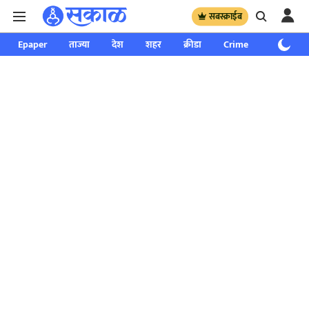
सबस्क्राईब
Epaper
ताज्या
देश
शहर
क्रीडा
Crime
साप्ताहिक