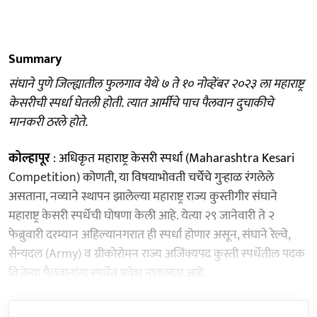
Summary
संघाने पुणे जिल्ह्यातील फुलगाव येथे ७ ते १० नोव्हेंबर २०२३ ला महाराष्ट्र
केसरीची स्पर्धा घेतली होती. त्यात आर्मीचे पाच पैलवान दुचाकीचे
मानकरी ठरले होते.
कोल्हापूर
: अधिकृत महाराष्ट्र केसरी स्पर्धा (Maharashtra Kesari
Competition) कोणती, या विषयाभोवती चर्चेचे गुऱ्हाळ रंगलेले
असताना, नव्याने स्थापन झालेल्या महाराष्ट्र राज्य कुस्तीगीर संघाने
महाराष्ट्र केसरी स्पर्धेची घोषणा केली आहे. येत्या २९ जानेवारी ते २
फेब्रुवारी दरम्यान अहिल्यानगरात ही स्पर्धा होणार असून, संघाने रेल्वे,
सैन्यदल (Army) व ग्रीकोरोमन राज्य अजिंक्यपद कुस्ती स्पर्धेतील पदक
विजेत्या पैलवानांना स्पर्धेत प्रवेश नाकारला आहे.