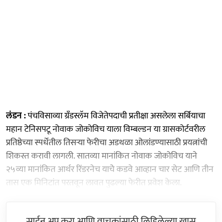
लंडन :
पंचविसाव्या ग्रँडस्लॅम विजेतेपदाची प्रतीक्षा असलेला सर्बियाचा
महान टेनिसपटू नोवाक जोकोविच याला विम्बल्डन या ग्रासकोर्टवरील
प्रतिष्ठेच्या स्पर्धेतील तिसऱ्या फेरीचा अडथळा ओलांडण्यासाठी प्रयत्नांची
शिकस्त करावी लागली. सातव्या मानांकित नोवाक जोकोविच याने
२५व्या मानांकित आर्थर रिंडरनेच याचेे कडवे आव्हान चार सेट आणि तीन
तास एक मिनिटांत परतवून लावत पुढल्या फेरीत प्रवेश केला.
साईन अप करा आणि वाचकांसाठी लिहिलेल्या खास