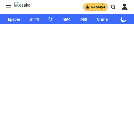
सबस्क्राईब
Epaper
ताज्या
देश
शहर
क्रीडा
Crime
साप्ताहिक