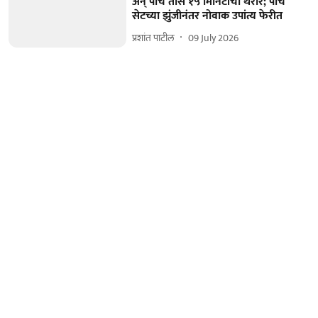
अन्‌ पाच तास १५ मिनिटांचा थरार; पाच
सेटच्या झुंजीनंतर नोवाक उपांत्य फेरीत
प्रशांत पाटील
09 July 2026