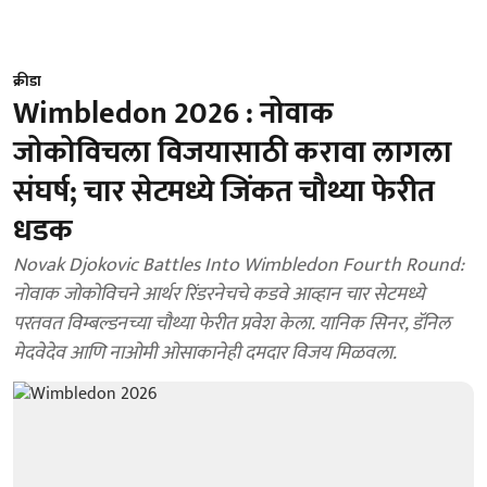
क्रीडा
Wimbledon 2026 : नोवाक
जोकोविचला विजयासाठी करावा लागला
संघर्ष; चार सेटमध्ये जिंकत चौथ्या फेरीत
धडक
Novak Djokovic Battles Into Wimbledon Fourth Round:
नोवाक जोकोविचने आर्थर रिंडरनेचचे कडवे आव्हान चार सेटमध्ये
परतवत विम्बल्डनच्या चौथ्या फेरीत प्रवेश केला. यानिक सिनर, डॅनिल
मेदवेदेव आणि नाओमी ओसाकानेही दमदार विजय मिळवला.