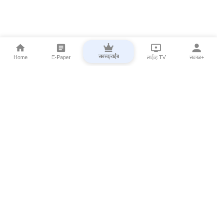
सबस्क्राईब
Home
E-Paper
लाईव्ह TV
सकाळ+
⌄
Marathi News
⌄
About Esakal
⌄
Digital Products