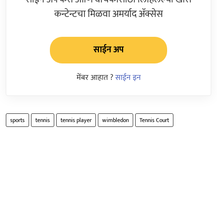
कन्टेन्टचा मिळवा अमर्याद ॲक्सेस
साईन अप
मेंबर आहात ?
साईन इन
sports
tennis
tennis player
wimbledon
Tennis Court