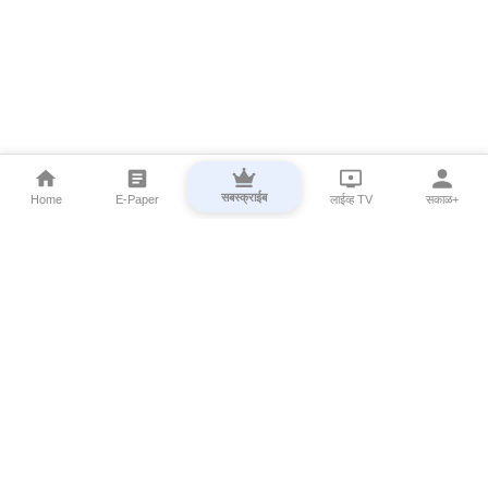
सबस्क्राईब
Home
E-Paper
लाईव्ह TV
सकाळ+
⌄
Marathi News
⌄
About Esakal