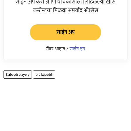
साईन अप करा आणि वाचकांसाठी लिहिलेल्या खास
कन्टेन्टचा मिळवा अमर्याद ॲक्सेस
साईन अप
मेंबर आहात ?
साईन इन
Kabaddi players
pro kabaddi