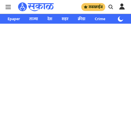
सबस्क्राईब
Epaper
ताज्या
देश
शहर
क्रीडा
Crime
साप्ताहिक