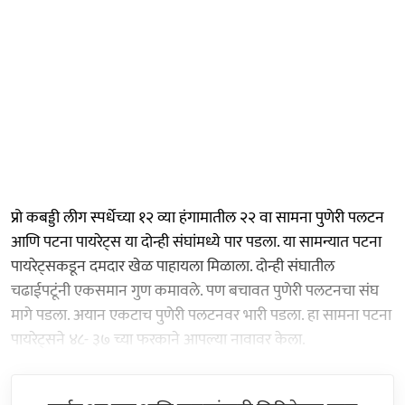
प्रो कबड्डी लीग स्पर्धेच्या १२ व्या हंगामातील २२ वा सामना पुणेरी पलटन
आणि पटना पायरेट्स या दोन्ही संघांमध्ये पार पडला. या सामन्यात पटना
पायरेट्सकडून दमदार खेळ पाहायला मिळाला. दोन्ही संघातील
चढाईपटूंनी एकसमान गुण कमावले. पण बचावत पुणेरी पलटनचा संघ
मागे पडला. अयान एकटाच पुणेरी पलटनवर भारी पडला. हा सामना पटना
पायरेट्सने ४८- ३७ च्या फरकाने आपल्या नावावर केला.