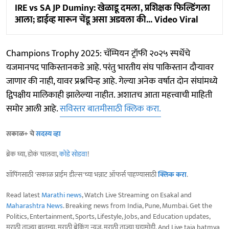
IRE vs SA JP Duminy: खेळाडू दमला, प्रशिक्षक फिल्डिंगला
आला; डाईव्ह मारून चेंडू असा अडवला की... Video Viral
Champions Trophy 2025: चॅम्पियन ट्रॉफी २०२५ स्पर्धेचे
यजमानपद पाकिस्तानकडे आहे. परंतु भारतीय संघ पाकिस्तान दौऱ्यावर
जाणार की नाही, यावर प्रश्नचिन्ह आहे. गेल्या अनेक वर्षात दोन संघांमध्ये
द्विपक्षीय मालिकाही झालेल्या नाहीत. अशातच आता महत्त्वाची माहिती
समोर आली आहे.
सविस्तर बातमीसाठी क्लिक करा.
सकाळ+ चे
सदस्य व्हा
ब्रेक घ्या, डोकं चालवा,
कोडे सोडवा
!
शॉपिंगसाठी 'सकाळ प्राईम डील्स'च्या भन्नाट ऑफर्स पाहण्यासाठी
क्लिक करा
.
Read latest
Marathi news
, Watch Live Streaming on Esakal and
Maharashtra News
. Breaking news from India, Pune, Mumbai. Get the
Politics, Entertainment, Sports, Lifestyle, Jobs, and Education updates,
मराठी ताज्या बातम्या, मराठी ब्रेकिंग न्यूज, मराठी ताज्या घडामोडी. And Live taja batmya