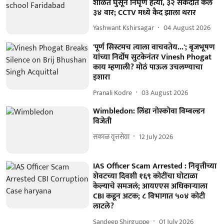
शाळेत घुसून निर्घृण हत्या, ३२ सेकंदात केले
३४ वार; CCTV मध्ये कैद झाला थरार
Yashwant Kshirsagar
04 August 2026
'पूर्ण सिस्टमच त्याला वाचवतेय...'; बृजभूषण
यांच्या निर्दोष सुटकेनंतर Vinesh Phogat
काय म्हणाली? मोठं पाऊल उचलण्याचा
इशारा
Pranali Kodre
03 August 2026
Wimbledon: लिंडा नोस्कोवा विम्बल्डन
विजेती
सकाळ वृत्तसेवा
12 July 2026
IAS Officer Scam Arrested : निवृत्तीच्या
शेवटच्या दिवशी १६९ कोटींचा घोटाळा
केल्याचे समजलं; आयएएस अधिकाऱ्याला
CBI कडून अटक; ८ विभागात ५०४ कोटी
लाटले?
Sandeep Shirguppe
01 July 2026