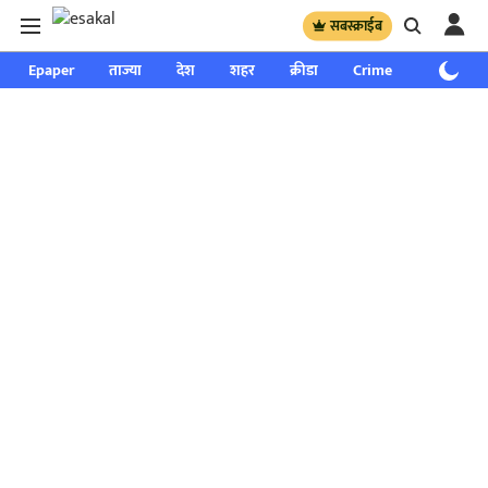
सबस्क्राईब
Epaper
ताज्या
देश
शहर
क्रीडा
Crime
साप्ताहिक