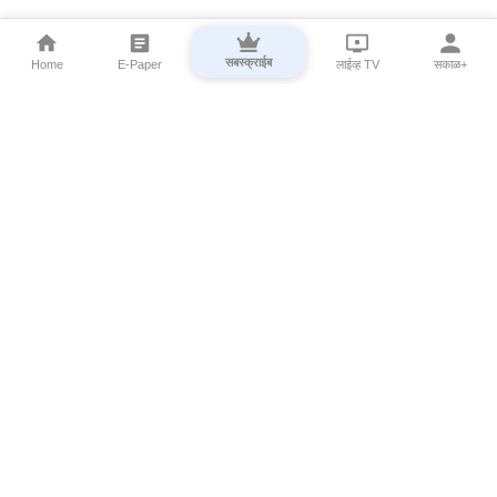
सबस्क्राईब
Home
E-Paper
लाईव्ह TV
सकाळ+
⌄
Marathi News
⌄
About Esakal
⌄
Digital Products
⌄
Sakal Programs
⌄
Print Products