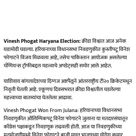
Vinesh Phogat Haryana Election:
क्रीडा विश्वात आज अनेक
घडामोडी घडल्या. हरियानाच्या विधानसभा निवडणुकीत कुस्तीपटू विनेश
फोगाटने विजय मिळवला आहे, तसेच पाकिस्तान आयोजक असलेल्या
चॅम्पियन्स ट्रॉफीबद्दल महत्त्वाचे अपडेट्सही समोर आले आहेत.
याशिवाय बांगलादेशच्या दिग्गज अष्टपैलूने आंतरराष्ट्रीय टी२० क्रिकेटमधून
निवृत्ती घेतली आहे. एकूणच दिवसभरात क्रीडा विश्वातील घडलेल्या
महत्त्वाच्या बातम्यांचा घेतलेला आढावा.
Vinesh Phogat Won From Julana: हरियानाच्या विधानसभा
निवडणुकीत ऑलिम्पिकपटू विनेश फोगाटने जुलाना या मतदारसंघातून
काँग्रेस पक्षाकडून निवडणूक लढवली होती. आज या निवडणुकीच्या
मतमोजणीमध्ये विनेश फोगाटने बाजी मारत भाजपच्या योगेश कुमार