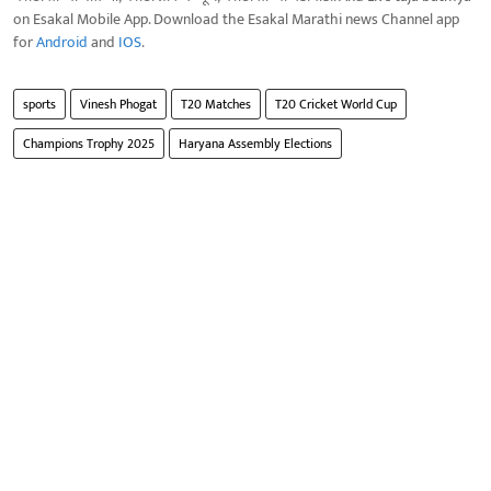
on Esakal Mobile App. Download the Esakal Marathi news Channel app
for
Android
and
IOS
.
sports
Vinesh Phogat
T20 Matches
T20 Cricket World Cup
Champions Trophy 2025
Haryana Assembly Elections