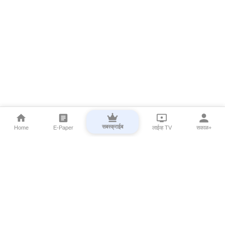
सबस्क्राईब
Home
E-Paper
लाईव्ह TV
सकाळ+
⌄
Marathi News