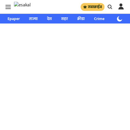
सबस्क्राईब
Epaper
ताज्या
देश
शहर
क्रीडा
Crime
साप्ताहिक