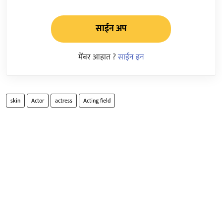
साईन अप
मेंबर आहात ?
साईन इन
skin
Actor
actress
Acting field