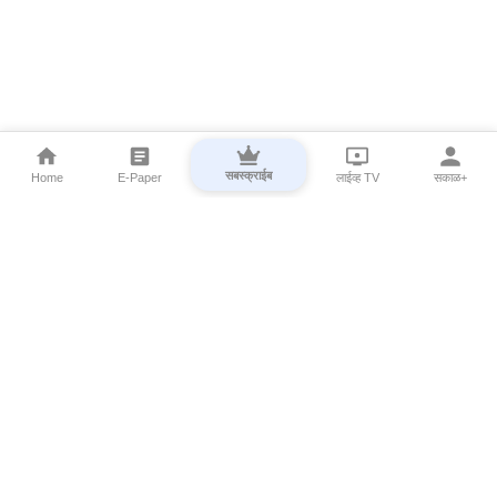
सबस्क्राईब
Home
E-Paper
लाईव्ह TV
सकाळ+
⌄
Marathi News
⌄
About Esakal
⌄
Digital Products