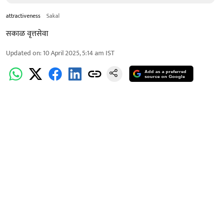
attractiveness
Sakal
सकाळ वृत्तसेवा
Updated on
:
10 April 2025, 5:14 am
IST
Add as a preferred
source on Google