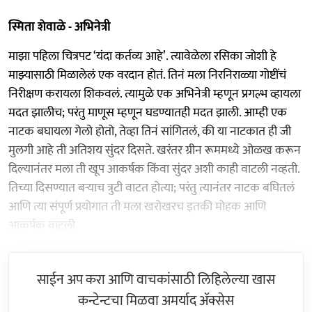
स्मिता शेवाळे - अभिनेत्री
माझा पहिला चित्रपट ‘यंदा कर्तव्य आहे’. त्यावेळेला रसिका जोशी हे
माझ्यासाठी मिळालेलं एक वरदान होतं. तिनं मला निरनिराळ्या गोष्टींचं
निरीक्षण करायला शिकवलं. त्यामुळे एक अभिनेत्री म्हणून प्रगल्भ व्हायला
मदत झालीच; परंतु माणूस म्हणून घडण्यातही मदत झाली. आम्ही एक
नाटक बघायला गेलो होतो, तेव्हा तिनं सांगितलं, की या नाटकात ही जी
मुलगी आहे ती अतिशय सुंदर दिसते. खरंतर ग्रीन रूममध्ये ओळख करून
दिल्यानंतर मला ती खूप आकर्षक किंवा सुंदर अशी काही वाटली नव्हती.
तिच्या दिसण्यात बऱ्याच त्रुटी वाटत होत्या; परंतु त्यानंतर नाटक बघितलं
आणि त्या संपूर्ण प्रयोगात ती मला खरोखरच इतकी मोहक आणि
आकर्षक वाटली.
साईन अप करा आणि वाचकांसाठी लिहिलेल्या खास
कन्टेन्टचा मिळवा अमर्याद ॲक्सेस