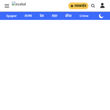
सबस्क्राईब
Epaper
ताज्या
देश
शहर
क्रीडा
Crime
साप्ताहिक