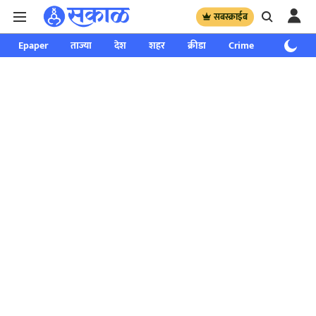
सबस्क्राईब
Epaper
ताज्या
देश
शहर
क्रीडा
Crime
साप्ताहिक