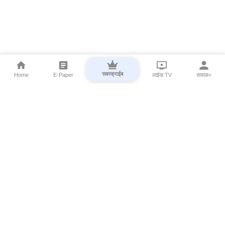
सबस्क्राईब
Home
E-Paper
लाईव्ह TV
सकाळ+
⌄
Marathi News
⌄
About Esakal