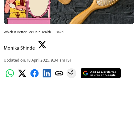
Which Is Better For Hair Health
Esakal
Monika Shinde
Updated on
:
18 April 2025, 9:34 am
IST
Add as a preferred
source on Google