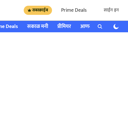
Prime Deals
साईन इन
सबस्क्राईब
me Deals
सकाळ मनी
प्रीमियर
आणखी
राशी भविष्य