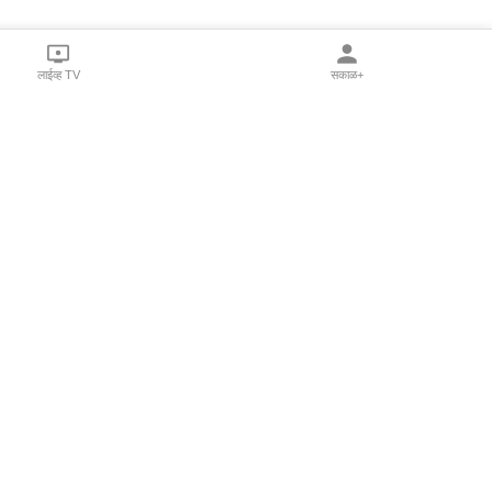
लाईव्ह TV
सकाळ+
l Programs
Print Products
Sakal Saptahik
hka
Family Doctor
 Crowdfunding
Sakal Publications