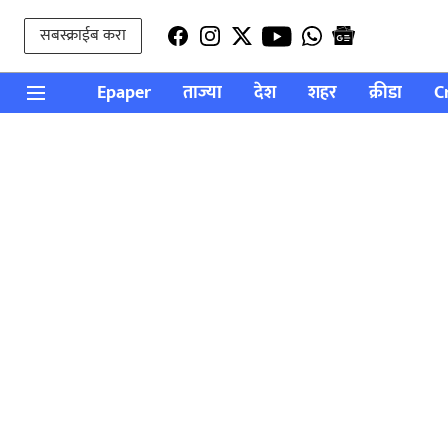
सबस्क्राईब करा
Epaper
ताज्या
देश
शहर
क्रीडा
C