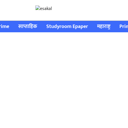
rime
साप्ताहिक
Studyroom Epaper
महाराष्ट्र
Pri