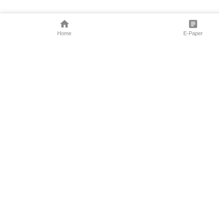
Home
E-Paper
Follow Us
Marathi News
Maharashtra N
Entertainment 
Sports News