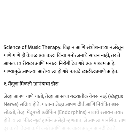
Science of Music Therapy: विज्ञान आणि संशोधनाच्या नजरेतून
गाणे गाणे ही केवळ एक कला किंवा मनोरंजनाचे साधन नाही, तर ते
आपल्या शरीराला आणि मनाला निरोगी ठेवणारे एक माध्यम आहे.
गाण्यामुळे आपल्या आरोग्याला होणारे फायदे खालीलप्रमाणे आहेत.
१. मेंदूला मिळतो 'आनंदाचा डोस'
जेव्हा आपण गाणे गातो, तेव्हा आपल्या गळ्यातील वेगस नर्व्ह (Vagus
Nerve) सक्रिय होते. गाताना जेव्हा आपण दीर्घ आणि नियंत्रित श्वास
सोडतो, तेव्हा मेंदूमध्ये एंडॉर्फिन (Endorphins) नावाचे रसायन तयार
होते. याला 'फील-गुड' हार्मोन असेही म्हणतात, जे आपला मानसिक ताण
दूर करते, वेदना कमी करते आणि आपल्याला आतून आनंदी ठेवते.