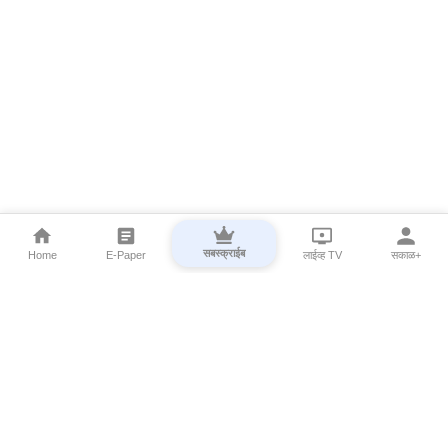
सबस्क्राईब
Home
E-Paper
लाईव्ह TV
सकाळ+
⌄
Marathi News