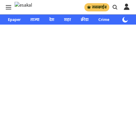
सबस्क्राईब
Epaper
ताज्या
देश
शहर
क्रीडा
Crime
साप्ताहिक