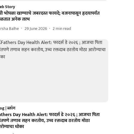
eb Story
धी भोपळा खाण्याचे जबरदस्त फायदे; वजनापासून हृदयापर्यंत
िळतात अनेक लाभ
rsha Balhe
29 June 2026
2
min read
og | ब्लॉग
athers Day Health Alert: फादर्स डे २०२६ ; आजचा पिता
ांतपणे तणाव सहन करतोय, उच्च रक्तदाब ठरतोय मोठा
रोग्याचा धोका