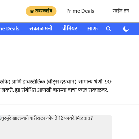
Prime Deals
साईन इन
सबस्क्राईब
me Deals
सकाळ मनी
प्रीमियर
आणखी
राशी भविष्य
े ठोके) आणि डायस्टोलिक (बीट्स दरम्यान). सामान्य श्रेणी: 90-
 होऊ शकते. ह्या संबंधित आणखी बातम्या वाचा फक्त सकाळवर.