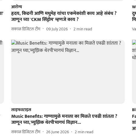
आरोग्य
W
ा'
हृदय, किडनी आणि मधुमेह यांचा एकमेकांशी काय आहे संबंध ?
दु
जाणून घ्या 'CKM सिंड्रोम' म्हणजे काय ?
म
सकाळ डिजिटल टीम
09 July 2026
2
min read
Va
लाइफस्टाइल
Bl
Music Benefits: गाण्यामुळे मनाला का मिळते एवढी शांतता ?
F
जाणून घ्या,'म्युझिक थेरपी'मागचं विज्ञान...
श
आ
सकाळ डिजिटल टीम
26 June 2026
2
min read