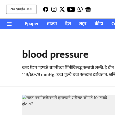
सबस्क्राईब करा
Epaper
ताज्या
देश
शहर
क्रीडा
C
blood pressure
ब्लड प्रेशर म्हणजे धमनीच्या भिंतींविरूद्ध रक्ताची शक्ती. ह
119/60-79 mmHg; उच्च मूल्ये उच्च रक्तदाब दर्शवतात. अनिय