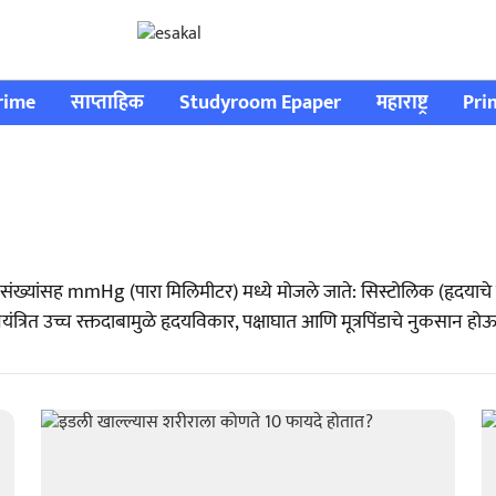
rime
साप्ताहिक
Studyroom Epaper
महाराष्ट्र
Pri
े दोन संख्यांसह mmHg (पारा मिलिमीटर) मध्ये मोजले जाते: सिस्टोलिक (हृदयाच
ंत्रित उच्च रक्तदाबामुळे हृदयविकार, पक्षाघात आणि मूत्रपिंडाचे नुकसान