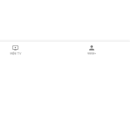
लाईव्ह TV
सकाळ+