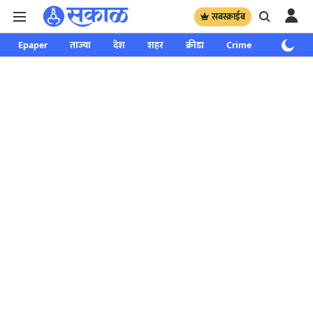
सबस्क्राईब
Epaper
ताज्या
देश
शहर
क्रीडा
Crime
साप्ताहिक