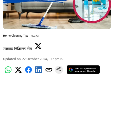
Home Cleaning Tips
esakal
सकाळ डिजिटल टीम
Updated on
:
22 October 2024, 1:57 pm
IST
Add as a preferred
source on Google