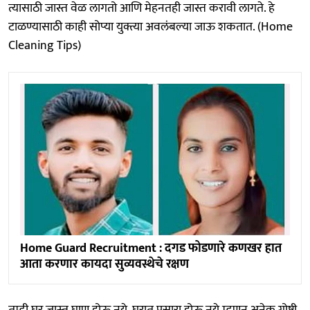
त्यासाठी जास्त वेळ लागतो आणि मेहनतही जास्त करावी लागते. हे
टाळण्यासाठी काही सोप्या युक्त्या अवलंबल्या जाऊ शकतात. (Home
Cleaning Tips)
Home Guard Recruitment : दगड फोडणारे कणखर हात
आता करणार कायदा सुव्यवस्थेचे रक्षण
तुम्ही घर जास्त घाण होऊ नये, घरात पसारा होऊ नये म्हणून अनेक गोष्टी