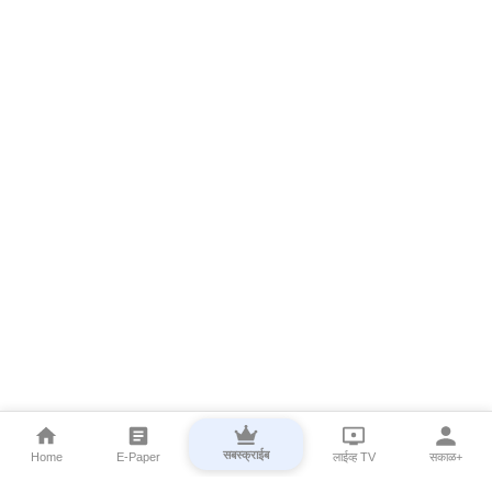
सबस्क्राईब
Home
E-Paper
लाईव्ह TV
सकाळ+