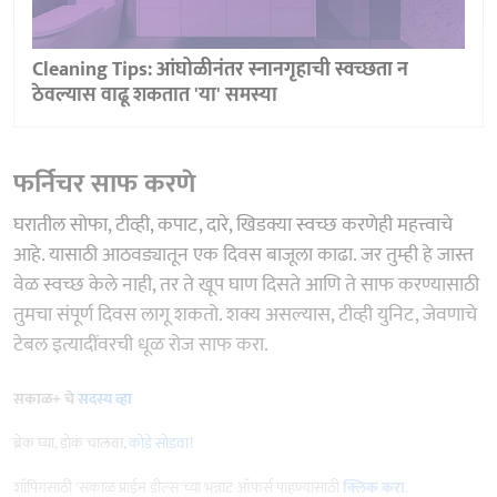
Cleaning Tips: आंघोळीनंतर स्नानगृहाची स्वच्छता न
ठेवल्यास वाढू शकतात 'या' समस्या
फर्निचर साफ करणे
घरातील सोफा, टीव्ही, कपाट, दारे, खिडक्या स्वच्छ करणेही महत्त्वाचे
आहे. यासाठी आठवड्यातून एक दिवस बाजूला काढा. जर तुम्ही हे जास्त
वेळ स्वच्छ केले नाही, तर ते खूप घाण दिसते आणि ते साफ करण्यासाठी
तुमचा संपूर्ण दिवस लागू शकतो. शक्य असल्यास, टीव्ही युनिट, जेवणाचे
टेबल इत्यादींवरची धूळ रोज साफ करा.
सकाळ+ चे
सदस्य व्हा
ब्रेक घ्या, डोकं चालवा,
कोडे सोडवा
!
शॉपिंगसाठी 'सकाळ प्राईम डील्स'च्या भन्नाट ऑफर्स पाहण्यासाठी
क्लिक करा
.