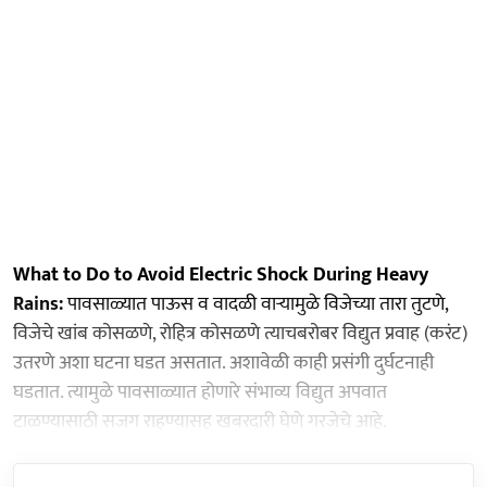
What to Do to Avoid Electric Shock During Heavy
Rains:
पावसाळ्यात पाऊस व वादळी वाऱ्यामुळे विजेच्या तारा तुटणे,
विजेचे खांब कोसळणे, रोहित्र कोसळणे त्याचबरोबर विद्युत प्रवाह (करंट)
उतरणे अशा घटना घडत असतात. अशावेळी काही प्रसंगी दुर्घटनाही
घडतात. त्यामुळे पावसाळ्यात होणारे संभाव्य विद्युत अपवात
टाळण्यासाठी सजग राहण्यासह खबरदारी घेणे गरजेचे आहे.