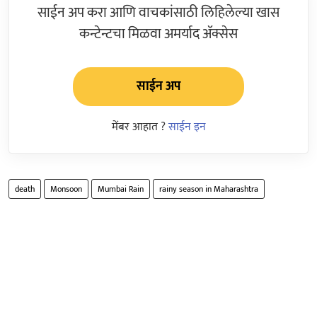
साईन अप करा आणि वाचकांसाठी लिहिलेल्या खास
कन्टेन्टचा मिळवा अमर्याद ॲक्सेस
साईन अप
मेंबर आहात ?
साईन इन
death
Monsoon
Mumbai Rain
rainy season in Maharashtra