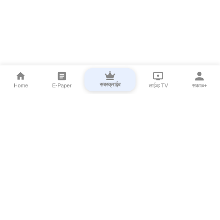
सबस्क्राईब
Home
E-Paper
लाईव्ह TV
सकाळ+
⌄
Marathi News
⌄
About Esakal