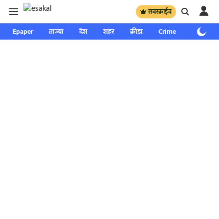
सबस्क्राईब
Epaper
ताज्या
देश
शहर
क्रीडा
Crime
साप्ताहिक