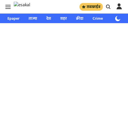
सबस्क्राईब
Epaper
ताज्या
देश
शहर
क्रीडा
Crime
साप्ताहिक