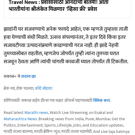
Travel News : प्रवाशांसाठी आनंदाची बातमी! आता
भारतीयांना श्रीलंकेत मिळणार 'व्हिसा फ्री' प्रवेश
झाडांनी घर सजवण्याचे अनेक फायदे आहेत, एक म्हणजे तुम्हाला ताजी
हवा घेण्याची संधी मिळते. उत्सव संपल्यानंतर, ते इतर दिवे किंवा इतर
सजावटीच्या उत्पादनांप्रमाणे काढण्याची गरज नाही. ही झाडे नेहमी
तुमच्यासोबत राहतील, म्हणजेच जोपर्यंत तुम्ही त्यांना तुमच्या घरात
सजवून ठेवता आणि त्यांची चांगली काळजी घ्याल तोपर्यंत ती टिकतील.
सकाळ+ चे
सदस्य व्हा
ब्रेक घ्या, डोकं चालवा,
कोडे सोडवा
!
शॉपिंगसाठी 'सकाळ प्राईम डील्स'च्या भन्नाट ऑफर्स पाहण्यासाठी
क्लिक करा
.
Read latest
Marathi news
, Watch Live Streaming on Esakal and
Maharashtra News
. Breaking news from India, Pune, Mumbai. Get the
Politics, Entertainment, Sports, Lifestyle, Jobs, and Education updates,
मराठी ताज्या बातम्या, मराठी ब्रेकिंग न्यूज, मराठी ताज्या घडामोडी. And Live taja batmya