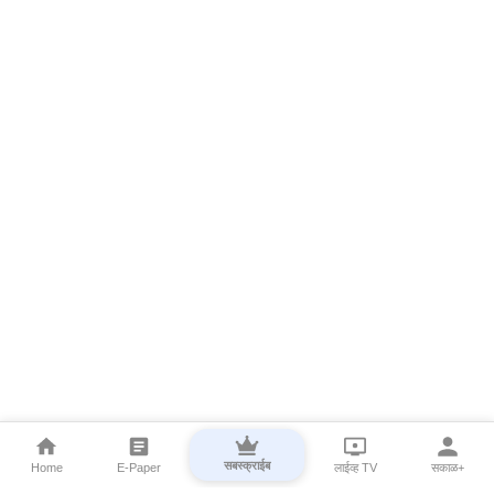
सबस्क्राईब
Home
E-Paper
लाईव्ह TV
सकाळ+