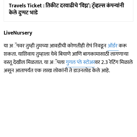
Travels Ticket : तिकीट दरवाढीचे ‘विघ्न’; ट्रॅव्हल्स कंपन्यांनी
केले दुप्पट भाडे
LiveNursery
या अॅपवर तुम्ही तुमच्या आवडीची कोणतीही रोपं निवडून
ऑर्डर
करू
शकता. याशिवाय तुम्हाला येथे बियाणे आणि बागकामासाठी लागणाऱ्या
वस्तू देखील मिळतात. या अॅपला
गुगल प्ले स्टोअर
वर 2.3 रेटिंग मिळाले
असून आतापर्यंत एक लाख लोकांनी ते डाउनलोड केले आहे.