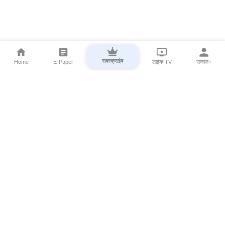
सबस्क्राईब
Home
E-Paper
लाईव्ह TV
सकाळ+
⌄
Marathi News
⌄
About Esakal
⌄
Digital Products