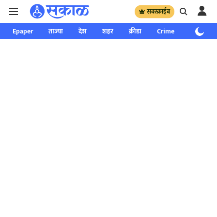
सबस्क्राईब
Epaper
ताज्या
देश
शहर
क्रीडा
Crime
साप्ताहिक