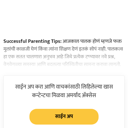
Successful Parenting Tips:
आजकाल पालक होणं म्हणजे फक्त
मुलांची काळजी घेणं किंवा त्यांना शिक्षण देणं इतकं सोपं नाही. पालकत्व
हा एक सतत चालणारा अनुभव आहे जिथे प्रत्येक टप्प्यावर नवे प्रश्न,
वेगवेगळ्या समस्या आणि बदलत्या परिस्थितीचा सामना करावा लागतो.
साईन अप करा आणि वाचकांसाठी लिहिलेल्या खास
कन्टेन्टचा मिळवा अमर्याद ॲक्सेस
साईन अप