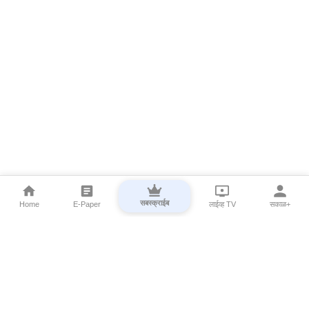
सबस्क्राईब
Home
E-Paper
लाईव्ह TV
सकाळ+