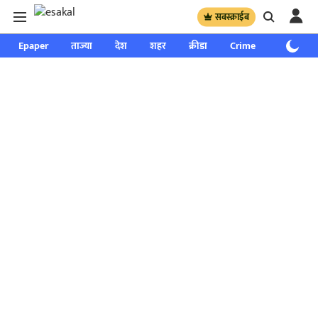
सबस्क्राईब
Epaper
ताज्या
देश
शहर
क्रीडा
Crime
साप्ताहिक