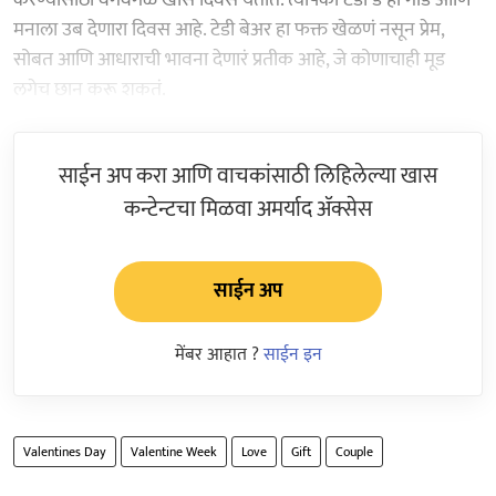
मनाला उब देणारा दिवस आहे. टेडी बेअर हा फक्त खेळणं नसून प्रेम,
सोबत आणि आधाराची भावना देणारं प्रतीक आहे, जे कोणाचाही मूड
लगेच छान करू शकतं.
साईन अप करा आणि वाचकांसाठी लिहिलेल्या खास
कन्टेन्टचा मिळवा अमर्याद ॲक्सेस
साईन अप
मेंबर आहात ?
साईन इन
Valentines Day
Valentine Week
Love
Gift
Couple