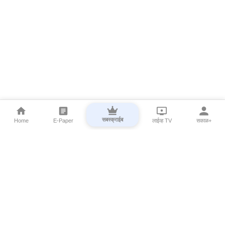
सबस्क्राईब
Home
E-Paper
लाईव्ह TV
सकाळ+
⌄
Marathi News