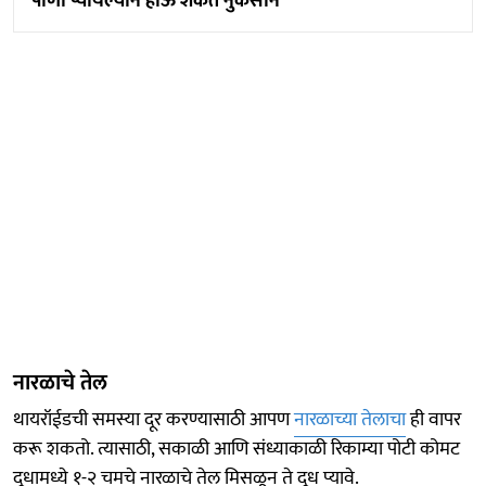
पाणी प्यायल्याने होऊ शकते नुकसान
नारळाचे तेल
थायरॉईडची समस्या दूर करण्यासाठी आपण
नारळाच्या तेलाचा
ही वापर
करू शकतो. त्यासाठी, सकाळी आणि संध्याकाळी रिकाम्या पोटी कोमट
दूधामध्ये १-२ चमचे नारळाचे तेल मिसळून ते दूध प्यावे.