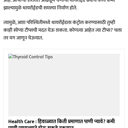
आहे. आपल्या शरीरात आढळून येणाऱ्या थायरॉईड ग्रंथींचे कार्य कमी
झाल्यामुळे थायरॉईडची समस्या निर्माण होते.
त्यामुळे, अशा परिस्थितीमध्ये थायरॉईडला कंट्रोल करण्यासाठी तुम्ही
काही सोप्या टीप्सची मदत घेऊ शकता. कोणत्या आहेत त्या टीप्स? चला
तर मग जाणून घेऊयात.
Health Care : हिवाळ्यात किती प्रमाणात पाणी प्यावे? कमी