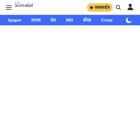
सबस्क्राईब
Epaper
ताज्या
देश
शहर
क्रीडा
Crime
साप्ताहिक