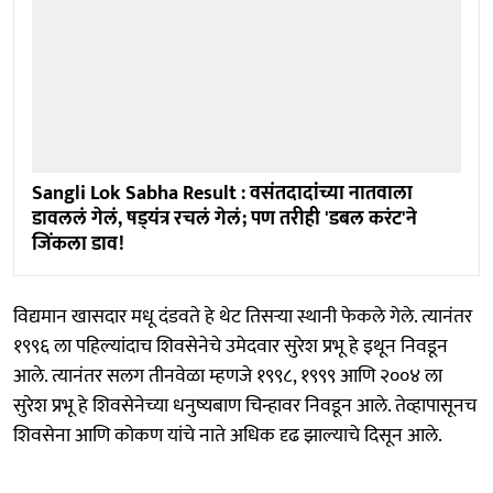
Sangli Lok Sabha Result : वसंतदादांच्या नातवाला
डावललं गेलं, षड्‌यंत्र रचलं गेलं; पण तरीही 'डबल करंट'ने
जिंकला डाव!
विद्यमान खासदार मधू दंडवते हे थेट तिसऱ्या स्थानी फेकले गेले. त्यानंतर
१९९६ ला पहिल्यांदाच शिवसेनेचे उमेदवार सुरेश प्रभू हे इथून निवडून
आले. त्यानंतर सलग तीनवेळा म्हणजे १९९८, १९९९ आणि २००४ ला
सुरेश प्रभू हे शिवसेनेच्या धनुष्यबाण चिन्हावर निवडून आले. तेव्हापासूनच
शिवसेना आणि कोकण यांचे नाते अधिक दृढ झाल्याचे दिसून आले.