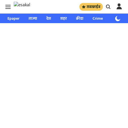
सबस्क्राईब
Epaper
ताज्या
देश
शहर
क्रीडा
Crime
साप्ताहिक