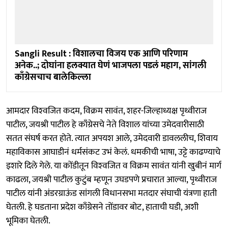
Sangli Result : विशालचा विजय एक आणि परिणाम
अनेक..; दोघांना हलक्यात घेणं भाजपला पडलं महाग, सांगली
काँग्रेसचाच बालेकिल्ला
आमदार विश्‍वजित कदम, विक्रम सावंत, शहर-जिल्हाध्यक्ष पृथ्वीराज
पाटील, जयश्री पाटील हे काँग्रेसचे नेते विशाल यांच्या उमेदवारीसाठी
सतत संघर्ष करत होते. त्यात अपयश आले, उमेदवारी डावललीच, शिवाय
महाविकास आघाडीनं धर्मसंकट उभं केलं. धमकीची भाषा, उट्टे काढण्याचे
इशारे दिले गेले. या कोंडीतून विश्‍वजित व विक्रम सावंत यांनी खुबीनं मार्ग
काढला, जयश्री पाटील कुटुंब म्हणून उघडपणे प्रचारात आल्या, पृथ्वीराज
पाटील यांनी अंडरग्राऊंड सांगली विधानसभा मतदार संघाची यंत्रणा हाती
घेतली. हे घडताना प्रदेश काँग्रेसने तोंडावर बोट, हाताची घडी, अशी
भूमिका घेतली.