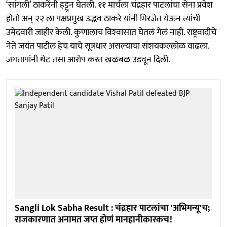
‘सांगली’ ठाकरेंनी हट्टून घेतली. ११ मार्चला चंद्रहार पाटलांचा सेना प्रवेश
होतो अन् २२ ला पक्षप्रमुख उद्धव ठाकरे यांनी मिरजेत येऊन त्यांची
उमेदवारी जाहीर केली. कुणालाच विश्‍वासात घेतलं गेलं नाही. राष्ट्रवादीचे
नेते जयंत पाटील हेच याचे सूत्रधार असल्याचा संशयकल्लोळ वाढला.
जगतापांनी थेट तसा आरोप करत खळबळ उडवून दिली.
Sangli Lok Sabha Result : चंद्रहार पाटलांचा 'अभिमन्यू'च;
राजकारणात अनामत जप्त होणं मानहानीकारकच!