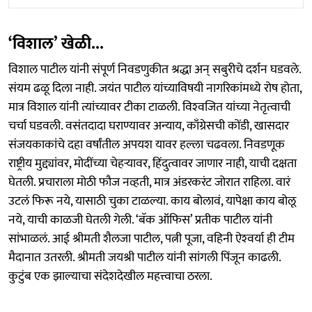
‘विशाल’ खेळी...
विशाल पाटील यांनी संपूर्ण निवडणुकीत श्रद्धा अन् सबुरीचे दर्शन घडवले.
संयम ढळू दिला नाही. जयंत पाटील यांच्याविषयी नागरिकांमध्ये रोष होता,
मात्र विशाल यांनी त्यांच्यावर टीका टाळली. विश्‍वजित यांच्या नेतृत्वाची
चर्चा घडवली. वसंतदादा घराण्यावर अन्याय, काँग्रेसची कोंडी, खासदार
संजयकाकांचे दहा वर्षांतील अपयश यावर हल्ला चढवला. निवडणूक
राष्ट्रीय मुद्द्यांवर, मोदींच्या चेहऱ्यावर, हिंदुत्वावर जाणार नाही, याची दक्षता
घेतली. प्रचाराला मोठी फौज नव्हती, मात्र अंडरकरंट जोरात राहिला. वारं
उटलं फिरू नये, यासाठी चुका टाळल्या. काय बोलावं, यापेक्षा काय बोलू
नये, याची काळजी घेतली गेली. ‘बॅक ऑफिस’ प्रतीक पाटील यांनी
सांभाळलं. आई श्रीमती शैलजा पाटील, पत्नी पूजा, वहिनी ऐश्‍वर्या ही टीम
मैदानात उतरली. श्रीमती जयश्री पाटील यांनी सांगली पिंजून काढली.
कुटुंब एक झाल्याचा संदेशदेखील महत्त्वाचा ठरला.