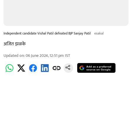
Independent candidate Vishal Patil defeated BJP Sanjay Patil
esakal
अजित झळके
Updated on
:
06 June 2024, 12:51 pm
IST
Add as a preferred
source on Google