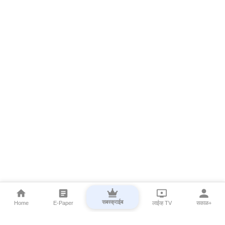
सबस्क्राईब
Home
E-Paper
लाईव्ह TV
सकाळ+