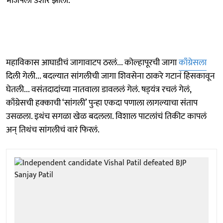
भाजपला उशीर झाला.
महाविकास आघाडीचं जागावाटप ठरलं... कोल्हापूरची जागा
काँग्रेसला
दिली गेली... बदल्यात सांगलीची जागा शिवसेना ठाकरे गटानं हिसकावून
घेतली... वसंतदादांच्या नातवाला डावललं गेलं. षड्‌यंत्र रचलं गेलं,
काँग्रेसची हक्काची ‘सांगली’ पुन्हा एकदा पणाला लागल्याचा संताप
उसळला. इथंच सगळा खेळ बदलला. विशाल पाटलांचं तिकीट कापलं
अन् तिथंच सांगलीचं वारं फिरलं.