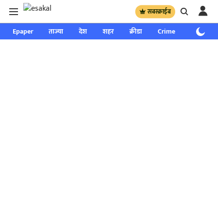
सबस्क्राईब
Epaper
ताज्या
देश
शहर
क्रीडा
Crime
साप्ताहिक