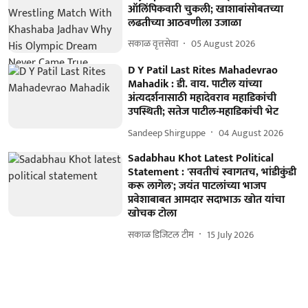
ऑलिंपिकवारी चुकली; खाशाबांसोबतच्या
लढतीच्या आठवणीला उजाळा
सकाळ वृत्तसेवा
05 August 2026
D Y Patil Last Rites Mahadevrao
Mahadik : डी. वाय. पाटील यांच्या
अंत्यदर्शनासाठी महादेवराव महाडिकांची
उपस्थिती; सतेज पाटील-महाडिकांची भेट
Sandeep Shirguppe
04 August 2026
Sadabhau Khot Latest Political
Statement : 'सवतीचं स्वागतच, भांडीकुंडी
करू लागेल'; जयंत पाटलांच्या भाजप
प्रवेशाबाबत आमदार सदाभाऊ खोत यांचा
खोचक टोला
सकाळ डिजिटल टीम
15 July 2026