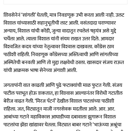
शिवसेनेनं ‘सांगली’ घेतली, मात्र निवडणूक उभी करता आली नाही. उलट
विशाल यांच्यासाठी सहानुभूतीची लाट आली. वसंतदादा घराण्यावर
अन्याय, विशाल यांची कोंडी, जुन्या वादातून रचलेलं षड्‌यंत्र असे मुद्दे
चर्चेला आले. त्याला विशाल यांनी संयम राखत उत्तर दिले. आमदार
विश्‍वजित कदम यांच्या नेतृत्वावर विश्‍वास दाखवला. काँग्रेस ठाम
पाठीशी राहिली. निवडणूक काँग्रेसच्या अस्तित्वाची आणि सांगलीच्या
अस्मितेची बनवली आणि तो मुद्दा लक्षवेधी ठरला. खासदार संजय राऊत
यांची आक्रमक भाषा सेनेच्या अंगाशी आली.
जगतापांनी वात काढली आणि पुढे फटाक्यांची माळ फुटत गेली. संजय
पाटील पराभूत होऊ शकतात, हा विश्‍वास आल्यानंतर विरोधी गटातील
बेरीज वाढत गेली. ‘मिरज पॅटर्न’ देखील विशाल पाटलांच्या पाठीशी
राहिला. जत, विट्यातून माजी नगरसेवक मदतीला आले. आर. आर.
आबांच्या गटाने महाविकास आघाडीच्या दबावाला झुगारून विशाल
पाटलांचा झेंडा खांद्यावर घेतला. विट्यात बाबर गटाने ‘भाऊंच्या अश्रूंचा