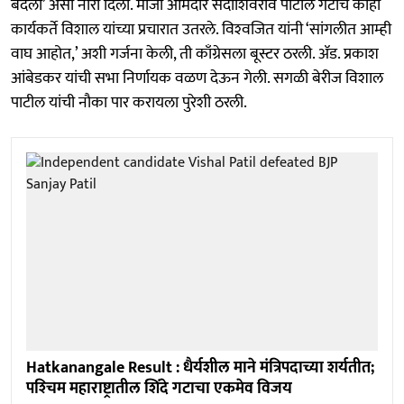
बदला’ असा नारा दिला. माजी आमदार सदाशिवराव पाटील गटाचे काही
कार्यकर्ते विशाल यांच्या प्रचारात उतरले. विश्‍वजित यांनी ‘सांगलीत आम्ही
वाघ आहोत,’ अशी गर्जना केली, ती काँग्रेसला बूस्टर ठरली. ॲड. प्रकाश
आंबेडकर यांची सभा निर्णायक वळण देऊन गेली. सगळी बेरीज विशाल
पाटील यांची नौका पार करायला पुरेशी ठरली.
Hatkanangale Result : धैर्यशील माने मंत्रिपदाच्या शर्यतीत;
पश्‍चिम महाराष्ट्रातील शिंदे गटाचा एकमेव विजय