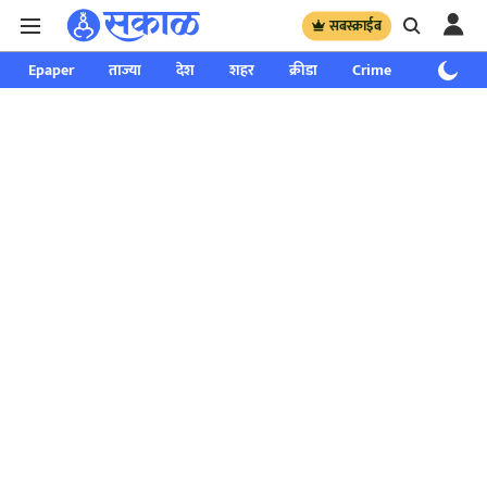
सबस्क्राईब
Epaper
ताज्या
देश
शहर
क्रीडा
Crime
साप्ताहिक