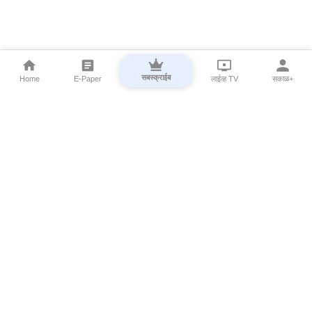
सबस्क्राईब
Home
E-Paper
लाईव्ह TV
सकाळ+
⌄
Marathi News
⌄
About Esakal
⌄
Digital Products