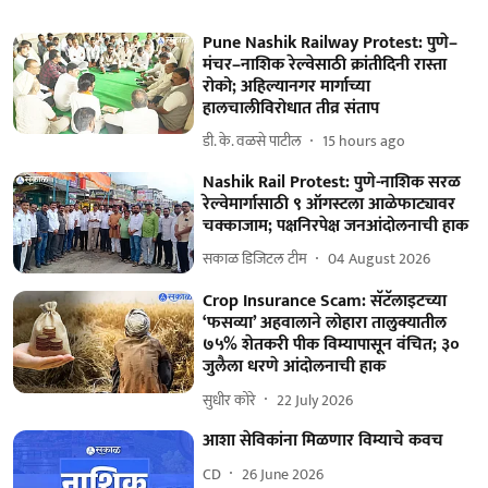
Pune Nashik Railway Protest: पुणे–
मंचर–नाशिक रेल्वेसाठी क्रांतीदिनी रास्ता
रोको; अहिल्यानगर मार्गाच्या
हालचालीविरोधात तीव्र संताप
डी. के. वळसे पाटील
15 hours ago
Nashik Rail Protest: पुणे-नाशिक सरळ
रेल्वेमार्गासाठी ९ ऑगस्टला आळेफाट्यावर
चक्काजाम; पक्षनिरपेक्ष जनआंदोलनाची हाक
सकाळ डिजिटल टीम
04 August 2026
Crop Insurance Scam: सॅटॅलाइटच्या
‘फसव्या’ अहवालाने लोहारा तालुक्यातील
७५% शेतकरी पीक विम्यापासून वंचित; ३०
जुलैला धरणे आंदोलनाची हाक
सुधीर कोरे
22 July 2026
आशा सेविकांना मिळणार विम्याचे कवच
CD
26 June 2026