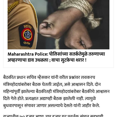
Maharashtra Police: पोलिसांच्या सतर्कतेमुळे तरुणाच्या
अपहरणाचा डाव उधळला ; वाचा सुटकेचा थरार !
बैठकीत प्रधान सचिव म्हैसकर यांनी वरील प्रश्नांवर लवकरच
मंत्रिमहोदयांबरोबर बैठक घेतली जाईल, असे आश्वासन दिले. दोन
महिन्यांपूर्वी झालेल्या बैठकीतही मंत्रिमहोदयांबरोबर बैठकीचे आश्वासन
दिले गेले होते. प्रत्यक्षात अद्यापही बैठक झालेली नाही. त्यामुळे
बुधवारपासून संपावर जाणार असल्याचे देसले यांनी जाहीर केले.
राज्यातील ७० हजार आशा, चार हजार गट प्रवर्तक संपात सहभागी