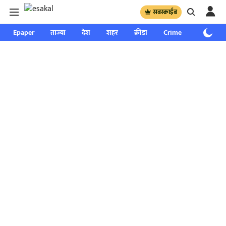
सबस्क्राईब
Epaper
ताज्या
देश
शहर
क्रीडा
Crime
साप्ताहिक