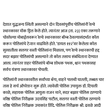
देशात युद्धजन्य स्थिती असल्याने दोन दिवसांपूर्वीच पोलिसांनी रेल्वे
स्थानकावर मॉक ड्रिल केले होते. त्यानंतर आज (ता. २३) एका तरूणाने
चोरलेल्या मोबाईलवरून रेल्वे स्थानकावर बॉम्ब ठेवल्यासंदर्भात कॉल
करून पोलिसांचे टेन्शन वाढविले होते. ‘डायल ११२’वर केलेला कॉल
सुरवातीला सलगर वस्ती पोलिसांना मिळाला, पण रेल्वे स्थानकाची हद्द
सदर बझार पोलिसांची असल्याने तो कॉल तसाच संबंधिताना देण्यात
आला. त्यानंतर शहर पोलिसांचे बॉम्ब शोधक पथक, श्वान पथकासह
सर्वच यंत्रणा स्थानकावर पोचली.
पोलिसांनी स्थानकावरील सर्वांच्या बॅगा, वाहने पालथी घातली, तब्बल चार
तास हे सर्च ऑपरेशन सुरू होते. त्यावेळी पोलिस उपायुक्त डॉ. दिपाली
काळे, सहायक पोलिस आयुक्त राजन माने, सदर बझार पोलिस ठाण्याचे
वरिष्ठ पोलिस निरीक्षक उदयसिंह पाटील, सलगर वस्ती पोलिस ठाण्याचे
वरिष्ठ पोलिस निरीक्षक उमाकांत शिंदे, पोलिस निरीक्षक श्री. ढवळे आदी