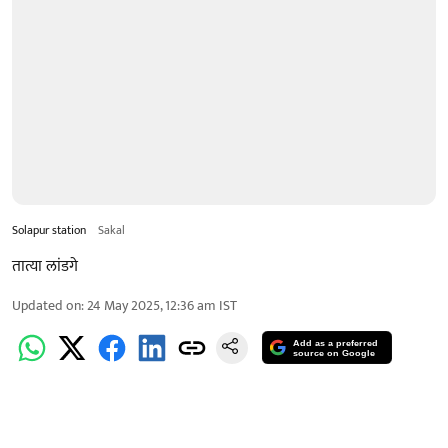
Solapur station
Sakal
तात्या लांडगे
Updated on
:
24 May 2025, 12:36 am
IST
Add as a preferred
source on Google