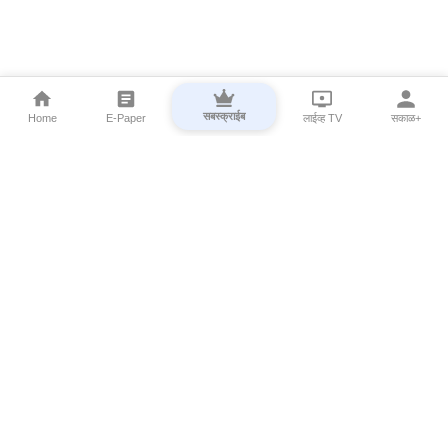
सबस्क्राईब
Home
E-Paper
लाईव्ह TV
सकाळ+
⌄
Marathi News
⌄
About Esakal
⌄
Digital Products