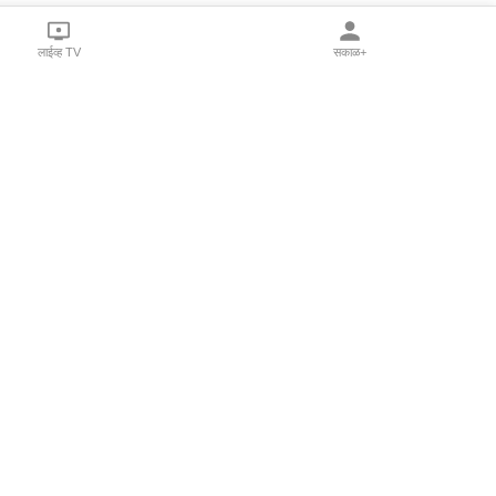
लाईव्ह TV
सकाळ+
l Programs
Print Products
Sakal Saptahik
hka
Family Doctor
 Crowdfunding
Sakal Publications