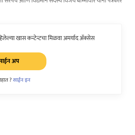
 सरपंच आणि विद्यमान सदस्य विजय बोम्मावार यांनी पत्रकार
ेल्या खास कन्टेन्टचा मिळवा अमर्याद ॲक्सेस
साईन अप
आहात ?
साईन इन