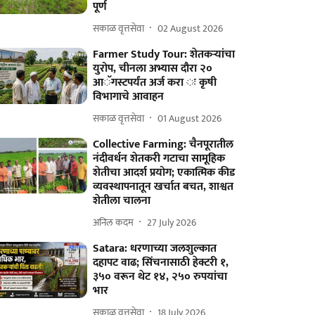
पूर्ण
सकाळ वृत्तसेवा
02 August 2026
Farmer Study Tour: शेतकऱ्यांचा
युरोप, चीनला अभ्यास दौरा २०
आॅगस्टपर्यंत अर्ज करा ः कृषी
विभागाचे आवाहन
सकाळ वृत्तसेवा
01 August 2026
Collective Farming: चैनपूरातील
नंदीवर्धन शेतकरी गटाचा सामूहिक
शेतीचा आदर्श प्रयोग; एकात्मिक कीड
व्यवस्थापनातून खर्चात बचत, शाश्वत
शेतीला चालना
अनिल कदम
27 July 2026
Satara: धरणाच्या जलशुल्कात
दहापट वाढ; सिंचनासाठी हेक्टरी १,
३५० वरून थेट १४, २५० रुपयांचा
भार
सकाळ वृत्तसेवा
18 July 2026