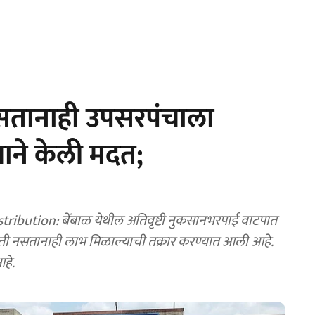
सतानाही उपसरपंचाला
याने केली मदत;
ibution: बेंबाळ येथील अतिवृष्टी नुकसानभरपाई वाटपात
ी नसतानाही लाभ मिळाल्याची तक्रार करण्यात आली आहे.
हे.