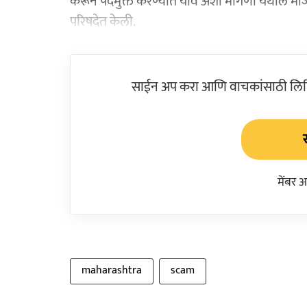
करून पदमुक्त करण्यात यावे अशी मागणी येथील माजी
परिषदेत केली.
साईन अप करा आणि वाचकांसाठी लिहिल
मेंबर 
maharashtra
scam