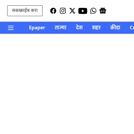
सबस्क्राईब करा
Epaper
ताज्या
देश
शहर
क्रीडा
C