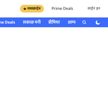
Prime Deals
साईन इन
सबस्क्राईब
me Deals
सकाळ मनी
प्रीमियर
आणखी
राशी भविष्य