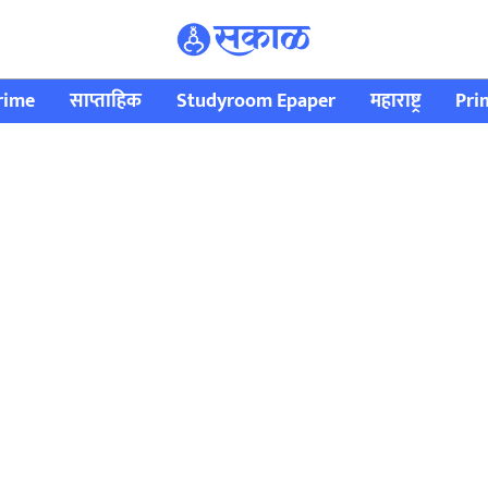
rime
साप्ताहिक
Studyroom Epaper
महाराष्ट्र
Pri