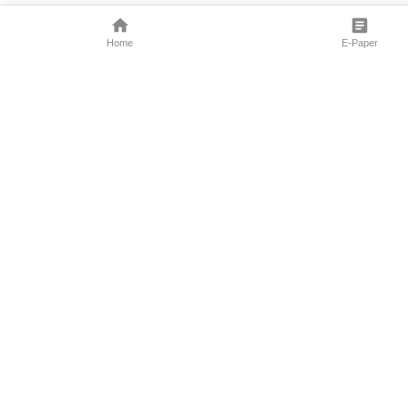
Home
E-Paper
Follow Us
Marathi News
Maharashtra N
Entertainment 
Sports News