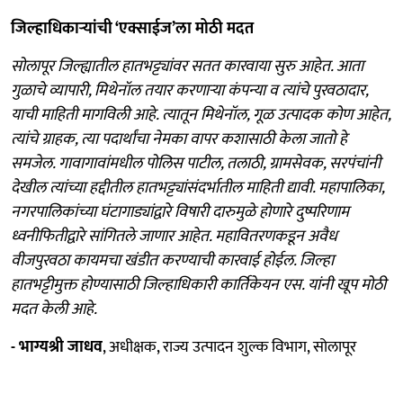
जिल्हाधिकाऱ्यांची ‘एक्साईज’ला मोठी मदत
सोलापूर जिल्ह्यातील हातभट्ट्यांवर सतत कारवाया सुरु आहेत. आता
गुळाचे व्यापारी, मिथेनॉल तयार करणाऱ्या कंपन्या व त्यांचे पुरवठादार,
याची माहिती मागविली आहे. त्यातून मिथेनॉल, गूळ उत्पादक कोण आहेत,
त्यांचे ग्राहक, त्या पदार्थांचा नेमका वापर कशासाठी केला जातो हे
समजेल. गावागावांमधील पोलिस पाटील, तलाठी, ग्रामसेवक, सरपंचांनी
देखील त्यांच्या हद्दीतील हातभट्ट्यांसंदर्भातील माहिती द्यावी. महापालिका,
नगरपालिकांच्या घंटागाड्यांद्वारे विषारी दारुमुळे होणारे दुष्परिणाम
ध्वनीफितीद्वारे सांगितले जाणार आहेत. महावितरणकडून अवैध
वीजपुरवठा कायमचा खंडीत करण्याची कारवाई होईल. जिल्हा
हातभट्टीमुक्त होण्यासाठी जिल्हाधिकारी कार्तिकेयन एस. यांनी खूप मोठी
मदत केली आहे.
- भाग्यश्री जाधव
, अधीक्षक, राज्य उत्पादन शुल्क विभाग, सोलापूर