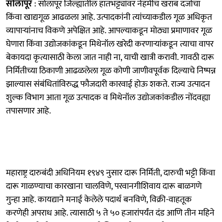
सोलापूर
: सोलापूर जिल्ह्यातील हातभट्ट्यांवर नेहमीच खराब दर्जाचा
किंवा खाद्यगूळ आढळला आहे. उत्पादकांनी त्यांच्याकडील गूळ अधिकृत
व्यापाऱ्यांनाच विकणे अपेक्षित आहे. आपल्याकडून मोठ्या प्रमाणावर गूळ
घेणारा किंवा उद्योजकांकडून मिथेनॉल खरेदी करणाऱ्यांकडून त्याचा वापर
बेकायदा कृत्यासाठी केला जात नाही ना, याची खात्री करावी. गावठी दारू
निर्मितीच्या ठिकाणी आढळलेला गूळ कोणी जाणीवपूर्वक दिल्याचे निष्पन्न
झाल्यास संबंधितांविरुद्ध फौजदारी कारवाई होऊ शकते. राज्य उत्पादन
शुल्क विभाग आता गूळ उत्पादक व मिथेनॉल उद्योजकांकडील नोंदवह्या
तपासणार आहे.
महाराष्ट्र दारुबंदी अधिनियम १९४९ नुसार दारू निर्मिती, दारुची भट्टी किंवा
दारू गाळण्याचा कारखाना चालविणे, परवानगीशिवाय दारू बाळगणे
गुन्हा आहे. कायद्याने मनाई केलेले पदार्थ बनविणे, विक्री-वाहतूक
करणेही अपराध आहे. त्यासाठी ५ ते ५० हजारांपर्यंत दंड आणि तीन महिने