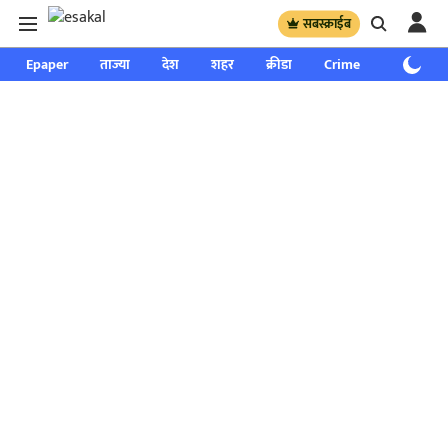
सबस्क्राईब
Epaper
ताज्या
देश
शहर
क्रीडा
Crime
साप्ताहिक