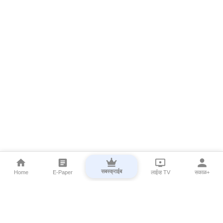
सबस्क्राईब
Home
E-Paper
लाईव्ह TV
सकाळ+