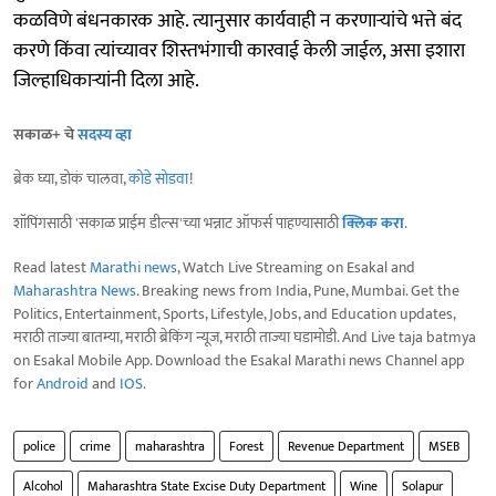
कळविणे बंधनकारक आहे. त्यानुसार कार्यवाही न करणाऱ्यांचे भत्ते बंद
करणे किंवा त्यांच्यावर शिस्तभंगाची कारवाई केली जाईल, असा इशारा
जिल्हाधिकाऱ्यांनी दिला आहे.
सकाळ+ चे
सदस्य व्हा
ब्रेक घ्या, डोकं चालवा,
कोडे सोडवा
!
शॉपिंगसाठी 'सकाळ प्राईम डील्स'च्या भन्नाट ऑफर्स पाहण्यासाठी
क्लिक करा
.
Read latest
Marathi news
, Watch Live Streaming on Esakal and
Maharashtra News
. Breaking news from India, Pune, Mumbai. Get the
Politics, Entertainment, Sports, Lifestyle, Jobs, and Education updates,
मराठी ताज्या बातम्या, मराठी ब्रेकिंग न्यूज, मराठी ताज्या घडामोडी. And Live taja batmya
on Esakal Mobile App. Download the Esakal Marathi news Channel app
for
Android
and
IOS
.
police
crime
maharashtra
Forest
Revenue Department
MSEB
Alcohol
Maharashtra State Excise Duty Department
Wine
Solapur