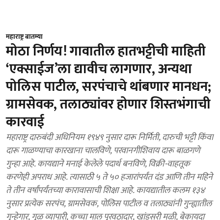
महाराष्ट्र बातम्या
मोठा निर्णय! गावातील हातभट्टीची माहिती
‘एक्साईज’ला द्यावीच लागणार, अन्यथा
पोलिस पाटील, सरपंचाचे थांबणार मानधन;
ग्रामसेवक, तलाठ्यांवर होणार शिस्तभंगाची
कारवाई
महाराष्ट्र दारुबंदी अधिनियम १९४९ नुसार दारू निर्मिती, दारुची भट्टी किंवा
दारू गाळण्याचा कारखाना चालविणे, परवानगीशिवाय दारू बाळगणे
गुन्हा आहे. कायद्याने मनाई केलेले पदार्थ बनविणे, विक्री-वाहतूक
करणेही अपराध आहे. त्यासाठी ५ ते ५० हजारांपर्यंत दंड आणि तीन महिने
ते तीन वर्षांपर्यंतच्या कारावासाची शिक्षा आहे. कायद्यातील कलम १३४
नुसार प्रत्येक सरपंच, ग्रामसेवक, पोलिस पाटील व तलाठ्यांनी गुन्ह्यातील
गुन्हेगार, गूळ व्यापारी, कच्चा माल पुरवठादार, खांडसरी मळी, बेकायदा