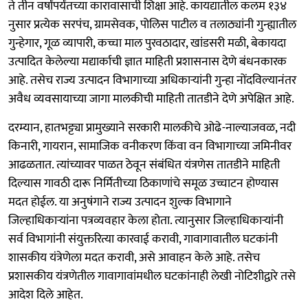
ते तीन वर्षांपर्यंतच्या कारावासाची शिक्षा आहे. कायद्यातील कलम १३४
नुसार प्रत्येक सरपंच, ग्रामसेवक, पोलिस पाटील व तलाठ्यांनी गुन्ह्यातील
गुन्हेगार, गूळ व्यापारी, कच्चा माल पुरवठादार, खांडसरी मळी, बेकायदा
उत्पादित केलेल्या मद्यार्काची ज्ञात माहिती प्रशासनास देणे बंधनकारक
आहे. तसेच राज्य उत्पादन विभागाच्या अधिकाऱ्यांनी गुन्हा नोंदविल्यानंतर
अवैध व्यवसायाच्या जागा मालकीची माहिती तातडीने देणे अपेक्षित आहे.
दरम्यान, हातभट्ट्या प्रामुख्याने सरकारी मालकीचे ओढे-नाल्याजवळ, नदी
किनारी, गायरान, सामाजिक वनीकरण किंवा वन विभागाच्या जमिनीवर
आढळतात. त्यांच्यावर पाळत ठेवून संबंधित यंत्रणेस तातडीने माहिती
दिल्यास गावठी दारू निर्मितीच्या ठिकाणांचे समूळ उच्चाटन होण्यास
मदत होईल. या अनुषंगाने राज्य उत्पादन शुल्क विभागाने
जिल्हाधिकाऱ्यांना पत्रव्यवहार केला होता. त्यानुसार जिल्हाधिकाऱ्यांनी
सर्व विभागांनी संयुक्तरित्या कारवाई करावी, गावागावातील घटकांनी
शासकीय यंत्रेणेला मदत करावी, असे आवाहन केले आहे. तसेच
प्रशासकीय यंत्रणेतील गावागावांमधील घटकांनाही लेखी नोटिशीद्वारे तसे
आदेश दिले आहेत.