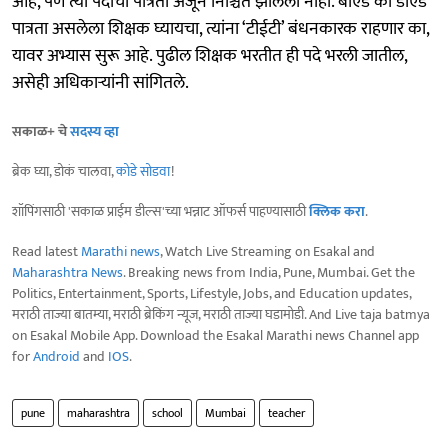
आहे, पण त्या पदांची पात्रता अजून निश्चित झालेली नाही. बीएड की डीएड
पात्रता असलेला शिक्षक घ्यायचा, त्यांना ‘टीईटी’ बंधनकारक राहणार का,
यावर अभ्यास सुरू आहे. पुढील शिक्षक भरतीत ही पदे भरली जातील,
असेही अधिकाऱ्यांनी सांगितले.
सकाळ+ चे
सदस्य व्हा
ब्रेक घ्या, डोकं चालवा,
कोडे सोडवा
!
शॉपिंगसाठी 'सकाळ प्राईम डील्स'च्या भन्नाट ऑफर्स पाहण्यासाठी
क्लिक करा
.
Read latest
Marathi news
, Watch Live Streaming on Esakal and
Maharashtra News
. Breaking news from India, Pune, Mumbai. Get the
Politics, Entertainment, Sports, Lifestyle, Jobs, and Education updates,
मराठी ताज्या बातम्या, मराठी ब्रेकिंग न्यूज, मराठी ताज्या घडामोडी. And Live taja batmya
on Esakal Mobile App. Download the Esakal Marathi news Channel app
for
Android
and
IOS
.
pune
maharashtra
school
Mumbai
teacher