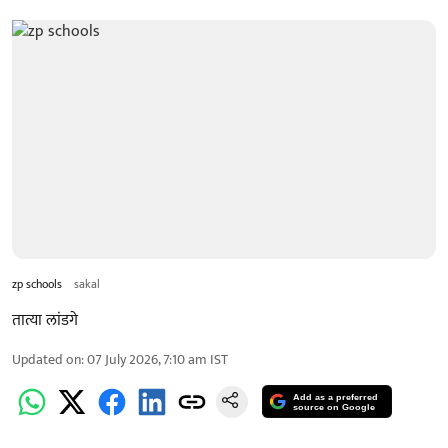
zp schools
sakal
तात्या लांडगे
Updated on
:
07 July 2026, 7:10 am
IST
Add as a preferred
source on Google