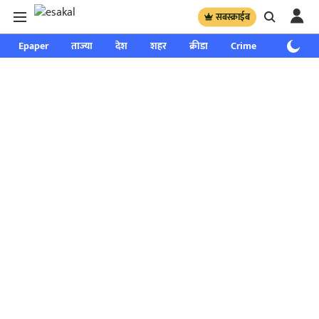
सबस्क्राईब
Epaper
ताज्या
देश
शहर
क्रीडा
Crime
साप्ताहिक