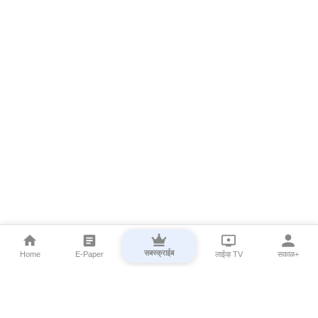
सबस्क्राईब
Home
E-Paper
लाईव्ह TV
सकाळ+