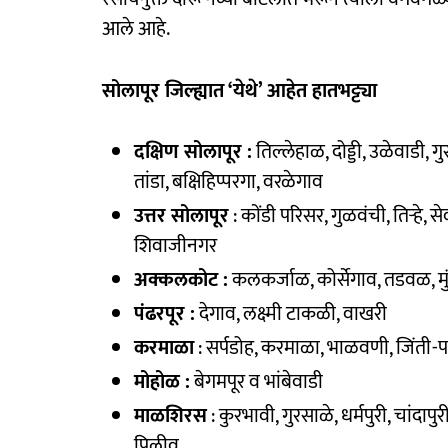
आले आहे.
सोलापूर जिल्ह्यात ‘येथे’ आहेत हातभट्ट्या
दक्षिण सोलापूर :
तिल्लेहाळ, दोड्डी, उळेवाडी, गु
तांडा, बक्षिहिप्परगा, वरळेगाव
उत्तर सोलापूर
: कोंडी परिसर, गुळवंची, तिऱ्हे, 
शिवाजीनगर
अक्कलकोट :
कलकर्जाळ, कोर्सेगाव, तडवळ, मुं
पंढरपूर :
देगाव, लक्ष्मी टाकळी, वाखरी
करमाळा
: सर्पडोह, करमाळा, भाळवणी, जिंती-पारेव
मोहोळ :
बेगमपूर व भांबेवाडी
माळशिरस
: कुरभावी, गुरसाळे, धर्मपुरी, चांदापु
पिलीव