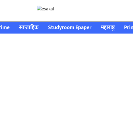
rime
साप्ताहिक
Studyroom Epaper
महाराष्ट्र
Pri