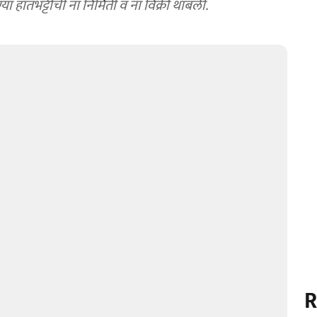
 हातभट्टीची ना निर्मिती व ना विक्री थांबली.
R