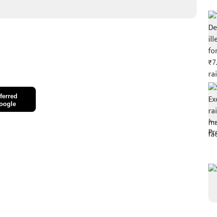
ferred
oogle