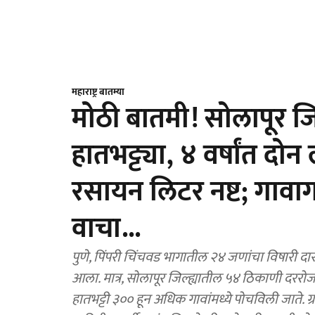
महाराष्ट्र बातम्या
मोठी बातमी! सोलापूर जिल
हातभट्ट्या, ४ वर्षांत द
रसायन लिटर नष्ट; गावागा
वाचा...
पुणे, पिंपरी चिंचवड भागातील २४ जणांचा विषारी दा
आला. मात्र, सोलापूर जिल्ह्यातील ५४ ठिकाणी दररोज
हातभट्टी ३०० हून अधिक गावांमध्ये पोचविली जाते. 