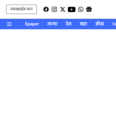
सबस्क्राईब करा
Epaper
ताज्या
देश
शहर
क्रीडा
C