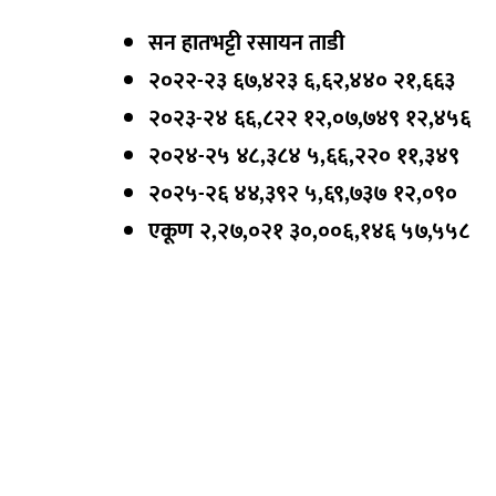
सन हातभट्टी रसायन ताडी
२०२२-२३ ६७,४२३ ६,६२,४४० २१,६६३
२०२३-२४ ६६,८२२ १२,०७,७४९ १२,४५६
२०२४-२५ ४८,३८४ ५,६६,२२० ११,३४९
२०२५-२६ ४४,३९२ ५,६९,७३७ १२,०९०
एकूण २,२७,०२१ ३०,००६,१४६ ५७,५५८