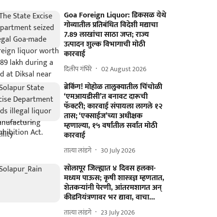
Goa Foreign Liquor: डिकसळ येथे
गोव्यातील प्रतिबंधित विदेशी मद्याचा
7.89 लाखांचा साठा जप्त; राज्य
उत्पादन शुल्क विभागाची मोठी
कारवाई
दिलीप गंभिरे
02 August 2026
ब्रेकिंग! मोहोळ तालुक्यातील चिंचोळी
‘एमआयडीसी’त बनावट दारूची
फॅक्टरी; कारवाई संपायला लागले १२
तास; ‘एक्साईज’च्या अधीक्षक
म्हणाल्या, १५ वर्षांतील सर्वांत मोठी
कारवाई
तात्या लांडगे
30 July 2026
सोलापूर जिल्ह्यात ४ दिवस हलका-
मध्यम पाऊस; कृषी शास्त्रज्ञ म्हणतात,
शेतकऱ्यांनी पेरणी, आंतरमशागत अन्
कीडनियंत्रणावर भर द्यावा, वाचा...
तात्या लांडगे
23 July 2026