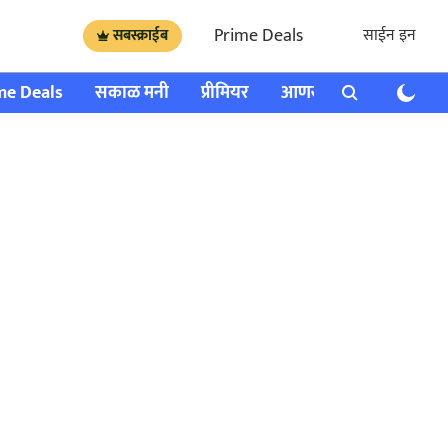
Prime Deals
साईन इन
सबस्क्राईब
me Deals
सकाळ मनी
प्रीमियर
आणखी
राशी भविष्य