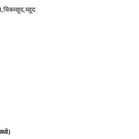
म, चिकमहूद, महूद
ध्ये)