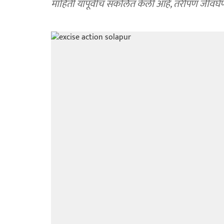
माहिती यापूर्वीच संकलित केली आहे, तरीपण जीवघेण्या