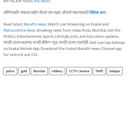
ब्रेक घ्या, डोकं चालवा,
कोडे सोडवा
!
शॉपिंगसाठी 'सकाळ प्राईम डील्स'च्या भन्नाट ऑफर्स पाहण्यासाठी
क्लिक करा
.
Read latest
Marathi news
, Watch Live Streaming on Esakal and
Maharashtra News
. Breaking news from India, Pune, Mumbai. Get the
Politics, Entertainment, Sports, Lifestyle, Jobs, and Education updates,
मराठी ताज्या बातम्या, मराठी ब्रेकिंग न्यूज, मराठी ताज्या घडामोडी. And Live taja batmya
on Esakal Mobile App. Download the Esakal Marathi news Channel app
for
Android
and
IOS
.
police
gold
Mumbai
robbery
CCTV Camera
Theft
Solapur