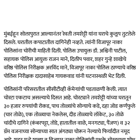
मुंबईहून सोलापुरात आल्यानंतर रेवती तमशेट्टी यांना घराचे कुलूप तुटलेले
दिसले. घरातील कपाटातील दागिनेही नव्हते. त्यांनी विजापूर नाका
पोलिसांना चोरीची माहिती दिली. पोलिस उपायुक्त डॉ. अश्विनी पाटील,
सहायक पोलिस आयुक्त राजन माने, दिलीप पवार, शहर गुन्हे शाखेचे
वरिष्ठ पोलिस निरीक्षक अरविंद माने, विजापूर नाका पोलिस ठाण्याचे वरिष्ठ
पोलिस निरीक्षक दादासाहेब गायकवाड यांनी घटनास्थळी भेट दिली.
पोलिसांनी परिसरातील सीसीटीव्ही कॅमेऱ्यांची पडताळणी केली. त्यात
चोरटा एकटाच असल्याचे दिसत आहे. चोरट्याने तमशेट्टी यांच्या घरातून
३० हजार रुपयांची रोकड, पाच तोळ्यांचे सोन्याचे कडे, दहा जोड कर्णफुले
(चार तोळे), एक तोळ्याचा नेकलेस, दीड तोळ्याचे लॉकेट, ३० तोळे
चांदीचे दागिने (कंबरपट्टा, तोडे, हातातील वाळे, मनगट्या, पैंजण) व ३२
ग्रॅम वजनाच्या सोन्याच्या सात अंगठ्या चोरून नेल्याचे फिर्यादीत नमूद
आहे. शहर गुन्हे शाखा व विजापूर नाका पोलिसांची पथके चोरट्याचा शोध