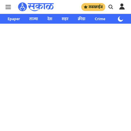
सबस्क्राईब
Epaper
ताज्या
देश
शहर
क्रीडा
Crime
साप्ताहिक