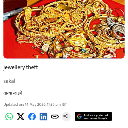
jewellery theft
sakal
तात्या लांडगे
Updated on
:
14 May 2026, 11:35 pm
IST
Add as a preferred
source on Google