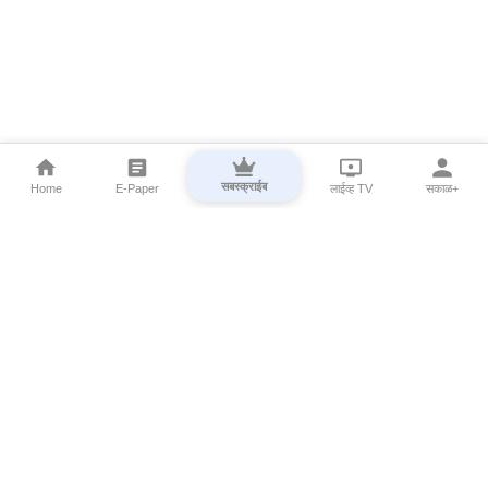
सबस्क्राईब
Home
E-Paper
लाईव्ह TV
सकाळ+
⌄
Marathi News
⌄
About Esakal