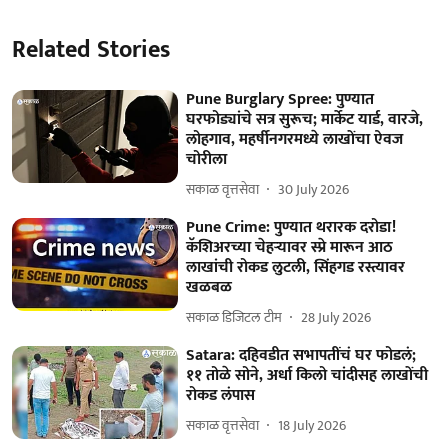
Related Stories
Pune Burglary Spree: पुण्यात
घरफोड्यांचे सत्र सुरूच; मार्केट यार्ड, वारजे,
लोहगाव, महर्षीनगरमध्ये लाखोंचा ऐवज
चोरीला
सकाळ वृत्तसेवा
30 July 2026
Pune Crime: पुण्यात थरारक दरोडा!
कॅशिअरच्या चेहऱ्यावर स्प्रे मारून आठ
लाखांची रोकड लुटली, सिंहगड रस्त्यावर
खळबळ
सकाळ डिजिटल टीम
28 July 2026
Satara: दहिवडीत सभापतींचं घर फोडलं;
११ तोळे सोने, अर्धा किलो चांदीसह लाखोंची
रोकड लंपास
सकाळ वृत्तसेवा
18 July 2026