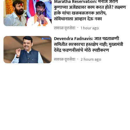
Maratha Reservation: मनोज जरांगे
कुणाच्या अजेंड्यावर काम करत होते? लक्ष्मण
हाके यांचा खळबळजनक आरोप,
संविधानाला आव्हान देऊ नका
सकाळ वृत्तसेवा
1 hour ago
Devendra Fadnavis: जात पडताळणी
समितीत सरकारचा हस्तक्षेप नाही; मुख्यमंत्री
देवेंद्र फडणवीसांचे मोठे स्पष्टीकरण
सकाळ वृत्तसेवा
2 hours ago