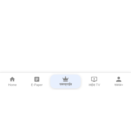
सबस्क्राईब
Home
E-Paper
लाईव्ह TV
सकाळ+