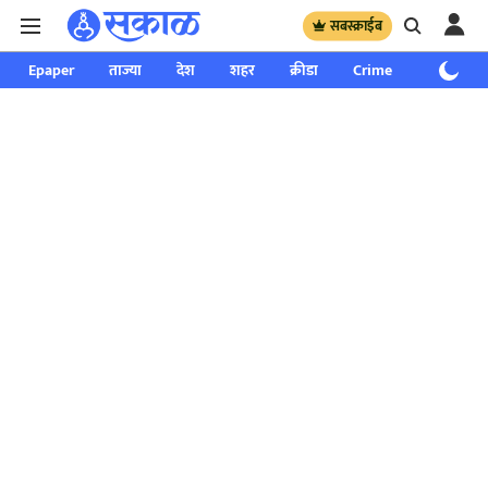
सबस्क्राईब
Epaper
ताज्या
देश
शहर
क्रीडा
Crime
साप्ताहिक