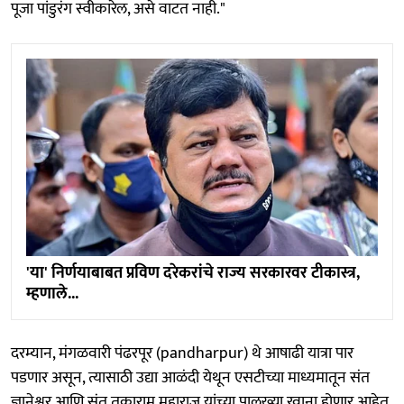
पूजा पांडुरंग स्वीकारेल, असे वाटत नाही."
'या' निर्णयाबाबत प्रविण दरेकरांचे राज्य सरकारवर टीकास्त्र,
म्हणाले...
दरम्यान, मंगळवारी पंढरपूर (pandharpur) थे आषाढी यात्रा पार
पडणार असून, त्यासाठी उद्या आळंदी येथून एसटीच्या माध्यमातून संत
ज्ञानेश्वर आणि संत तुकाराम महाराज यांच्या पालख्या रवाना होणार आहेत.