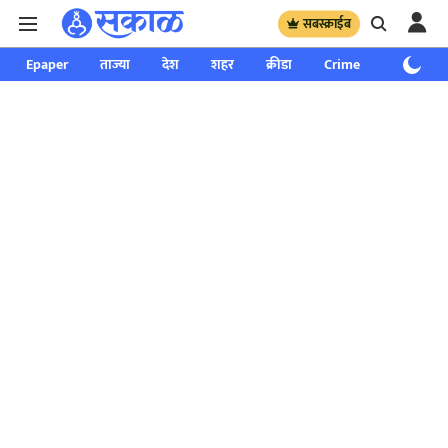
सबस्क्राईब
Epaper
ताज्या
देश
शहर
क्रीडा
Crime
साप्ताहिक