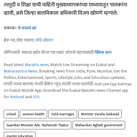
तरतुदी व शिक्षा याची माहिती मुख्याध्यापकांच्या माध्यमातून पालकांना
व्हावी, असे जिल्हा बालविकास अधिकारी विजय खोमणे म्हणाले.
सकाळ+ चे
सदस्य व्हा
ब्रेक घ्या, डोकं चालवा,
कोडे सोडवा
!
शॉपिंगसाठी 'सकाळ प्राईम डील्स'च्या भन्नाट ऑफर्स पाहण्यासाठी
क्लिक करा
.
Read latest
Marathi news
, Watch Live Streaming on Esakal and
Maharashtra News
. Breaking news from India, Pune, Mumbai. Get the
Politics, Entertainment, Sports, Lifestyle, Jobs, and Education updates,
मराठी ताज्या बातम्या, मराठी ब्रेकिंग न्यूज, मराठी ताज्या घडामोडी. And Live taja batmya
on Esakal Mobile App. Download the Esakal Marathi news Channel app
for
Android
and
IOS
.
school
women health
child marriages
Minister Varsha Gaikwad
Guardian Minister Adv. Yashomati Thakur
Mahavikas Aghadi government
master education