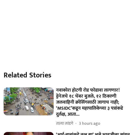
Related Stories
नवाकोरा होटगी रोड फोडावा लागणार!
ड्रेनेजचे १८ चेंबर बुजले, १२ ठिकाणी
जलवाहिनी क्रॉसिंगसाठी जागाच नाही;
‘MSIDC’कडून महापालिकेच्या ३ पत्रांकडे
दुर्लक्ष, आता...
तात्या लांडगे
3 hours ago
‘आई-बाबांकडे लक्ष द्या’ असे भावजीला सांगून