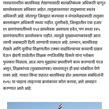
गावस्तरावरील बालविवाह रोखण्यासाठी बालप्रतिबंधक अधिकारी म्हणून
ग्रामसेवकाला अधिकार आहेत. तालुकास्तरावर तालुक्याचा स्वतंत्र
अधिकारी आहे. सोलापूर जिल्ह्यात करमाळा व मंगळवेढ्यासाठी तालुका
बालसंरक्षण अधिकारी सध्या नाहीत. दुसरीकडे, जिल्ह्यातील एक हजार
१९ ग्रामपंचायतींमध्ये ९५१ ग्रामसेवक असायला हवेत, पण सध्या ११५
ग्रामपंचायतींना ग्रामसेवकच नाहीत. त्यामुळे मुख्याध्यापकांवरही आता
त्याची जबाबदारी दिली जाण्याची शक्यता आहे. दरम्यान, बालविवाह
रोखले आणि मुलींचा शिक्षणातील टक्का वाढविल्याच्या कामाची दखल
घेऊन झेडपी शाळेतील शिक्षक रणजितसिंह डिसले यांना ग्लोबल
पुरस्कार मिळाला. आज त्याच मुद्द्यांवर प्रभावीपणे काम करण्याची गरज
असून, शिक्षकांच्या (मुख्याध्यापक) माध्यमातून ही प्रथा थांबविता येणे
शक्य आहे. गावात किंवा शहरात बालविवाह होत असल्यास संबंधितांनी
१०९८ या चाइल्ड लाइनच्या क्रमांकावर कॉल करावा, असे आवाहन
करण्यात आले आहे.