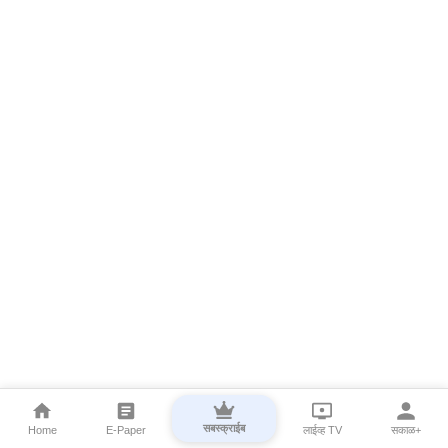
सबस्क्राईब
Home
E-Paper
लाईव्ह TV
सकाळ+