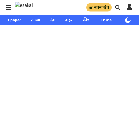
सबस्क्राईब
Epaper
ताज्या
देश
शहर
क्रीडा
Crime
साप्ताहिक