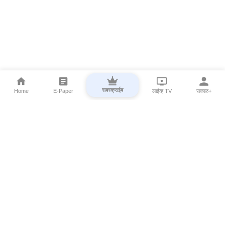
सबस्क्राईब
Home
E-Paper
लाईव्ह TV
सकाळ+
⌄
Marathi News
⌄
About Esakal