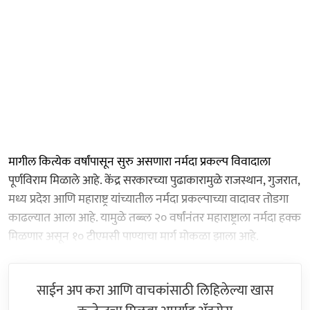
मागील कित्येक वर्षांपासून सुरु असणारा नर्मदा प्रकल्प विवादाला
पूर्णविराम मिळाले आहे. केंद्र सरकारच्या पुढाकारामुळे राजस्थान, गुजरात,
मध्य प्रदेश आणि महाराष्ट्र यांच्यातील नर्मदा प्रकल्पाच्या वादावर तोडगा
काढल्यात आला आहे. यामुळे तब्ब्ल २० वर्षांनंतर महाराष्ट्राला नर्मदा हक्क
मिळणार असून १० टीएमसी पाण्याचा मार्ग मोकळा झाला आहे.
साईन अप करा आणि वाचकांसाठी लिहिलेल्या खास