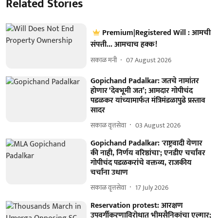
Related Stories
Premium|Registered Will : आमची
संपत्ती... आमचाच हक्क!
सकाळ मनी
07 August 2026
Gopichand Padalkar: जतचे नामांतर
होणार ‘देवभूमी जत’; आमदार गोपीचंद
पडळकर यांच्‍यामार्फत मंत्रिमंडळापुढे प्रस्ताव
सादर
सकाळ वृत्तसेवा
03 August 2026
Gopichand Padalkar: 'राष्ट्रवादी येणार
की नाही, निर्णय वरिष्ठांचा'; एनडीए चर्चांवर
गोपीचंद पडळकरांचे वक्तव्य, राजकीय
चर्चांना उधाण
सकाळ वृत्तसेवा
17 July 2026
Reservation protest: आरक्षण
उपवर्गीकरणाविरोधात भीमसैनिकांचा एल्गार;