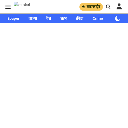
सबस्क्राईब
Epaper
ताज्या
देश
शहर
क्रीडा
Crime
साप्ताहिक