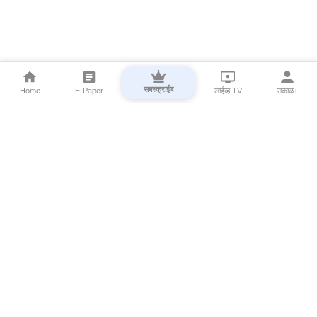
सबस्क्राईब
Home
E-Paper
लाईव्ह TV
सकाळ+
⌄
Marathi News
⌄
About Esakal
⌄
Digital Products