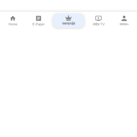
सबस्क्राईब
Home
E-Paper
लाईव्ह TV
सकाळ+
⌄
Marathi News
⌄
About Esakal
⌄
Digital Products
⌄
Sakal Programs