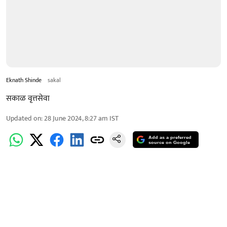
Eknath Shinde
sakal
सकाळ वृत्तसेवा
Updated on
:
28 June 2024, 8:27 am
IST
Add as a preferred
source on Google