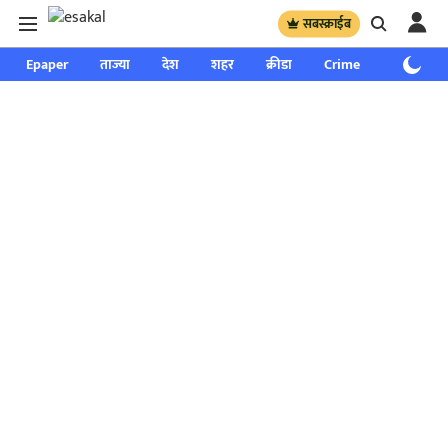
सबस्क्राईब
Epaper
ताज्या
देश
शहर
क्रीडा
Crime
साप्ताहिक