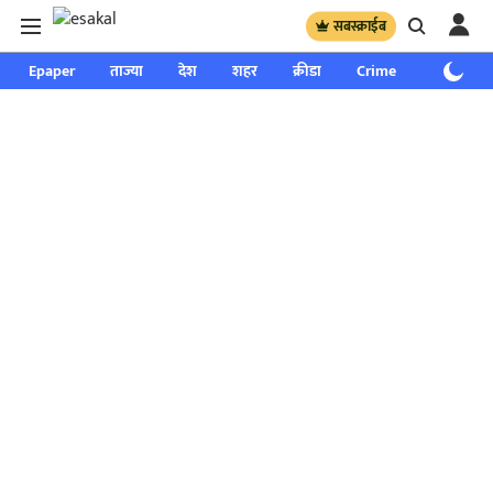
सबस्क्राईब
Epaper
ताज्या
देश
शहर
क्रीडा
Crime
साप्ताहिक