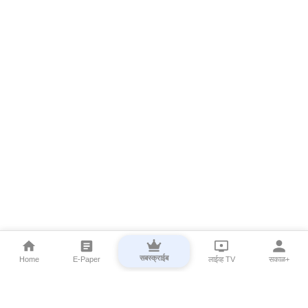
सबस्क्राईब
Home
E-Paper
लाईव्ह TV
सकाळ+