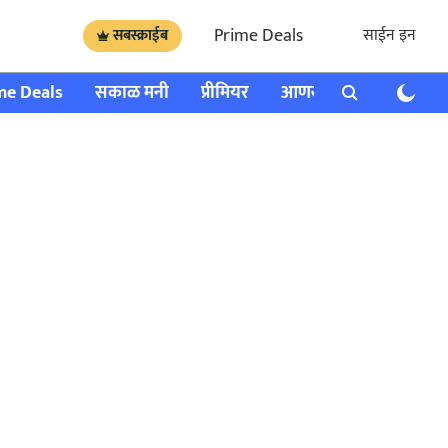
Prime Deals
साईन इन
सबस्क्राईब
me Deals
सकाळ मनी
प्रीमियर
आणखी
राशी भविष्य