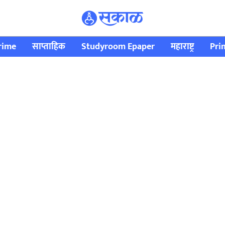
rime
साप्ताहिक
Studyroom Epaper
महाराष्ट्र
Pri