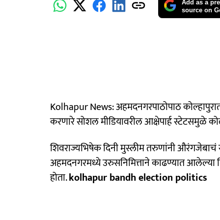
Add as a pre
source on G
Kolhapur News: अहमदनगरपाठोपाठ कोल्हापुरातही औ
करणारे सोशल मीडियावरील आक्षेपार्ह स्टेटसमुळे को
शिवराज्यभिषेक दिनी मुस्लीम तरुणांनी औरंगजेबाचं स
अहमदनगरमध्ये उरुसनिमित्ताने काढण्यात आलेल्य
होता.
kolhapur bandh election politics