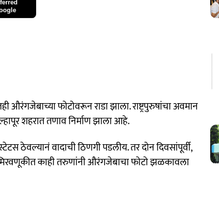
ferred
oogle
रंगजेबाच्या फोटोवरून राडा झाला. राष्ट्रपुरुषांचा अवमान
ल्हापूर शहरात तणाव निर्माण झाला आहे.
्टेटस ठेवल्यानं वादाची ठिणगी पडलीय. तर दोन दिवसांपूर्वी,
ा मिरवणूकीत काही तरुणांनी औरंगजेबाचा फोटो झळकावला