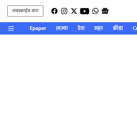
सबस्क्राईब करा
Epaper
ताज्या
देश
शहर
क्रीडा
C