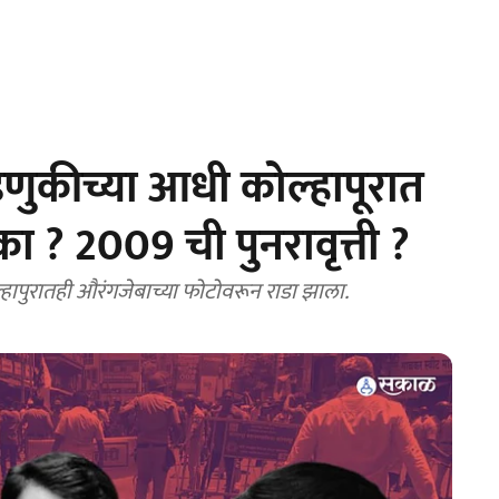
णुकीच्या आधी कोल्हापूरात
? 2009 ची पुनरावृत्ती ?
Kolhapur Band news: अहमदनगरपाठोपाठ कोल्हापुरातही औरंगजेबाच्या फोटोवरून राडा झाला.