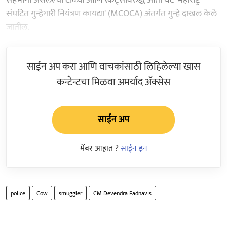
संघटित गुन्हेगारी नियंत्रण कायद्या' (MCOCA) अंतर्गत गुन्हे दाखल केले
जातील.
साईन अप करा आणि वाचकांसाठी लिहिलेल्या खास
कन्टेन्टचा मिळवा अमर्याद ॲक्सेस
साईन अप
मेंबर आहात ?
साईन इन
police
Cow
smuggler
CM Devendra Fadnavis