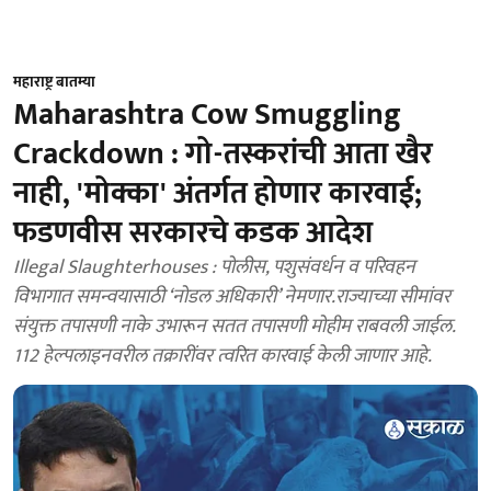
महाराष्ट्र बातम्या
Maharashtra Cow Smuggling
Crackdown : गो-तस्करांची आता खैर
नाही, 'मोक्का' अंतर्गत होणार कारवाई;
फडणवीस सरकारचे कडक आदेश
Illegal Slaughterhouses : पोलीस, पशुसंवर्धन व परिवहन
विभागात समन्वयासाठी ‘नोडल अधिकारी’ नेमणार.राज्याच्या सीमांवर
संयुक्त तपासणी नाके उभारून सतत तपासणी मोहीम राबवली जाईल.
112 हेल्पलाइनवरील तक्रारींवर त्वरित कारवाई केली जाणार आहे.