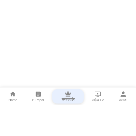
सबस्क्राईब
Home
E-Paper
लाईव्ह TV
सकाळ+