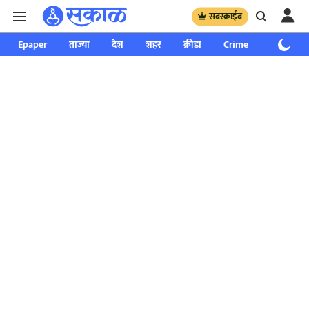
सबस्क्राईब
Epaper
ताज्या
देश
शहर
क्रीडा
Crime
साप्ताहिक